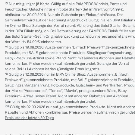
*³ Nur mit gültiger jö Karte. Gültig auf alle PAMPERS Windeln, Pants und
Feuchttücher. Gutschein für ein tiptoi Starter-Set im Wert von 54.99 €,
einlösbar bis 30.09.2026. Nur ein Gutschein pro Einkauf einlösbar. Der
Sammelwert wird auf der Rechnung angedruckt. Gültig in allen BIPA Filialen
im Online Shop. Solange der Vorrat reicht. Abholung des tiptoi Starter Sets n
in der BIPA Filiale möglich. Bei Retournierung der PAMPERS Einkäufe ist au
das tiptoi Starter-Set in Originalverpackung zu retournieren, andernfalls wir
der Wert iHv 54.99 € einbehalten.
*⁴ Gültig bis 19.08.2026. Ausgenommen "Einfach Preiswert" gekennzeichnete
Produkte, mit SALE gekennzeichnete Produkte, Säuglingsanfangsnahrung,
Baby-Premium-Artikel sowie Pfand. Nicht mit anderen Aktionen und Rabatt
kombinierbar. Preise werden kaufmännisch gerundet. Solange der Vorrat
reicht. Bei 1+1 Aktionen ist das günstigste Produkt gratis.
*⁸ Gültig bis 12.08.2026 nur im BIPA Online Shop. Ausgenommen „Einfach
Preiswert“ gekennzeichnete Produkte, mit SALE gekennzeichnete Produkte,
Säuglingsanfangsnahrung, Fotoprodukte, Gutschein- und Wertkarten, Produ
der Marke “Accessories“, “Tonies“, “Mavie“, preisgebundene Ware, Baby
Premium- Artikel sowie Pfand. Nicht mit anderen Rabatten und Aktionen
kombinierbar. Preise werden kaufmännisch gerundet.
*¹⁰ Gültig bis 02.09.2026 nur auf gekennzeichnete Produkte. Nicht mit ander
Rabatten und Aktionen kombinierbar. Preise werden kaufmännisch gerundet
Preisliste der letzten 30 Tage