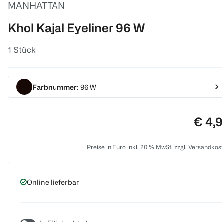
MANHATTAN
Khol Kajal Eyeliner 96 W
1 Stück
Farbnummer
: 96 W
Preis
€ 4,
Preise in Euro inkl. 20 % MwSt. zzgl. Versandkos
Online lieferbar