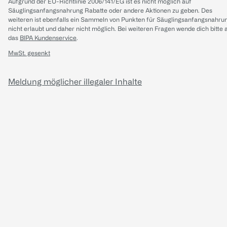
Aufgrund der EU-Richtlinie 2006/141/EG ist es nicht möglich auf
Säuglingsanfangsnahrung Rabatte oder andere Aktionen zu geben. Des
weiteren ist ebenfalls ein Sammeln von Punkten für Säuglingsanfangsnahru
nicht erlaubt und daher nicht möglich.
Bei weiteren Fragen wende dich bitte 
das
BIPA Kundenservice
.
MwSt. gesenkt
Meldung möglicher illegaler Inhalte