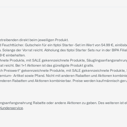
treibenden direkt beim jeweiligen Produkt.
d Feuchttücher. Gutschein für ein tiptoi Starter-Set im Wert von 54.99 €, einlö
. Solange der Vorrat reicht. Abholung des tiptoi Starter Sets nur in der BIPA Fil
9 € einbehalten.
ichnete Produkte, mit SALE gekennzeichnete Produkte, Säuglingsanfangsnahrun
reicht. Bei 1+1 Aktionen ist das günstigste Produkt gratis.
ach Preiswert“ gekennzeichnete Produkte, mit SALE gekennzeichnete Produkte,
remium- Artikel sowie Pfand. Nicht mit anderen Rabatten und Aktionen kombini
t anderen Rabatten und Aktionen kombinierbar. Preise werden kaufmännisch ger
lingsanfangsnahrung Rabatte oder andere Aktionen zu geben. Des weiteren ist 
 Kundenservice
.