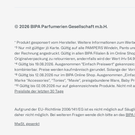
© 2026 BIPA Parfumerien Gesellschaft m.b.H.
* Produkt gesponsert vom Hersteller. Weitere Informationen zum Werbe
*³ Nur mit gültiger jö Karte. Gültig auf alle PAMPERS Windeln, Pants un
der Rechnung angedruckt. Gültig in allen BIPA Filialen & im Online Shop
Originalverpackung zu retournieren, andernfalls wird der Wert iHv 54.9
*⁴ Gültig bis 19.08.2026. Ausgenommen "Einfach Preiswert" gekennze
kombinierbar. Preise werden kaufmännisch gerundet. Solange der Vorrat 
*⁸ Gültig bis 12.08.2026 nur im BIPA Online Shop. Ausgenommen „Einf
Marke “Accessories“, “Tonies“, “Mavie“, preisgebundene Ware, Baby P
*¹⁰ Gültig bis 02.09.2026 nur auf gekennzeichnete Produkte. Nicht mi
Preisliste der letzten 30 Tage
Aufgrund der EU-Richtlinie 2006/141/EG ist es nicht möglich auf Säug
daher nicht möglich.
Bei weiteren Fragen wende dich bitte an das
BIPA
MwSt. gesenkt