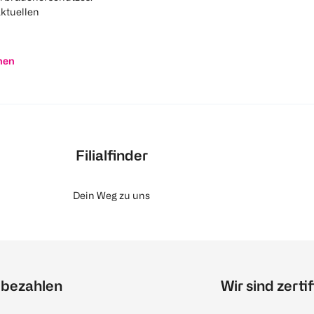
aktuellen
nen
Filialfinder
Dein Weg zu uns
 bezahlen
Wir sind zertif