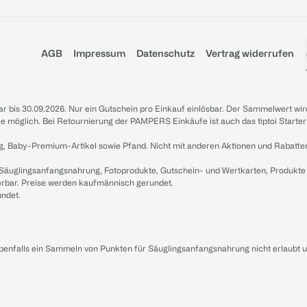
AGB
Impressum
Datenschutz
Vertrag widerrufen
sbar bis 30.09.2026. Nur ein Gutschein pro Einkauf einlösbar. Der Sammelwert wir
iale möglich. Bei Retournierung der PAMPERS Einkäufe ist auch das tiptoi Starter
g, Baby-Premium-Artikel sowie Pfand. Nicht mit anderen Aktionen und Rabatte
 Säuglingsanfangsnahrung, Fotoprodukte, Gutschein- und Wertkarten, Produkte
erbar. Preise werden kaufmännisch gerundet.
undet.
ebenfalls ein Sammeln von Punkten für Säuglingsanfangsnahrung nicht erlaubt 