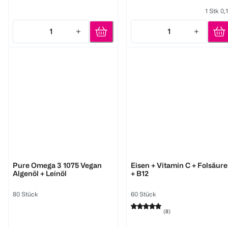
1 Stk 0,
1
1
Quantity: 1
Quantity: 1
DOPPELHERZ
Kneipp
Pure Omega 3 1075 Vegan
Eisen + Vitamin C + Folsäure
Algenöl + Leinöl
+ B12
80 Stück
60 Stück
(
8
)