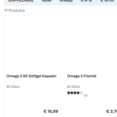
DOPPELHERZ
Abtei
Kneipp
€ 5-10
€ 15-20
17
Produkte
ESN
BI LIFE
Omega 3 60 Softgel Kapseln
Omega 3 Fischöl
60 Stück
60 Stück
(
2
)
€ 16,99
€ 3,7