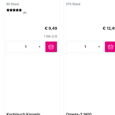
80 Stück
270 Stück
(
4
)
€ 9,49
€ 12,4
1 Stk 0,12
1
1
Quantity: 1
Quantity: 1
the wellness co.
DOPPELHERZ
Knoblauch Kapseln
Omega-3 1400