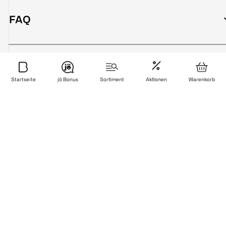
FAQ
Services
Startseite
jö Bonus
Sortiment
Aktionen
Warenkorb
Sicher bezahlen
Zuverlässig und schnell geliefert