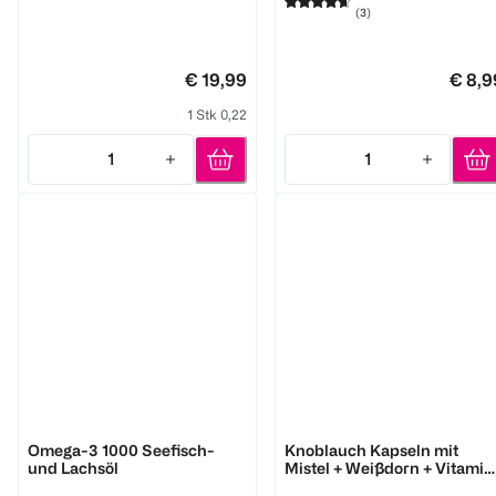
(
3
)
€ 19,99
€ 8,9
1 Stk 0,22
1
1
Quantity: 1
Quantity: 1
tetesept:
DOPPELHERZ
Omega-3 1000 Seefisch-
Knoblauch Kapseln mit
und Lachsöl
Mistel + Weißdorn + Vitamin
B1