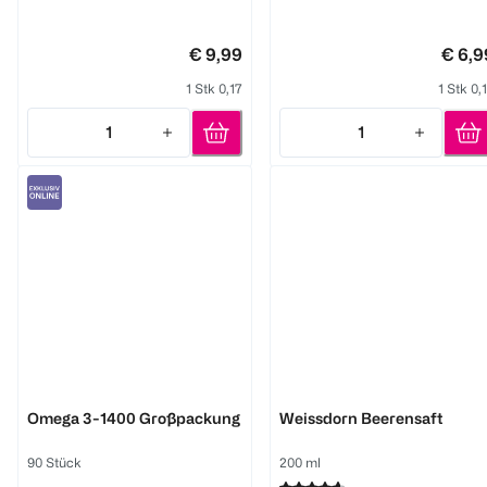
€ 9,99
€ 6,9
1 Stk 0,17
1 Stk 0,
1
1
Quantity: 1
Quantity: 1
DOPPELHERZ
Kneipp
Omega 3-1400 Großpackung
Weissdorn Beerensaft
90 Stück
200 ml