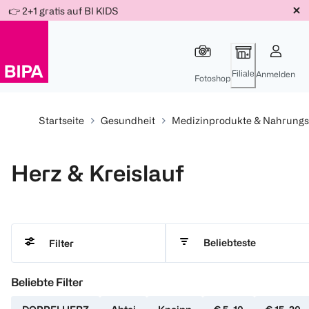
Weiter
👉 2+1 gratis auf BI KIDS
Für
Für
Für
zum
300 Ös
500 Ös
150 Ös
Inhalt
-20%
-10%
-15%
Filiale
Anmelden
Fotoshop
Startseite
Gesundheit
Medizinprodukte & Nahrung
Herz & Kreislauf
Beliebteste
Filter
Beliebte Filter