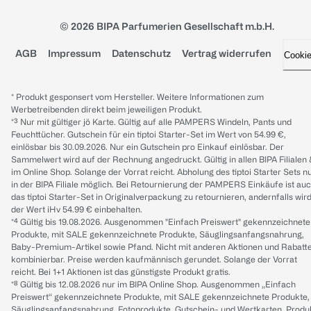
© 2026 BIPA Parfumerien Gesellschaft m.b.H.
AGB
Impressum
Datenschutz
Vertrag widerrufen
Cooki
* Produkt gesponsert vom Hersteller. Weitere Informationen zum
Werbetreibenden direkt beim jeweiligen Produkt.
*³ Nur mit gültiger jö Karte. Gültig auf alle PAMPERS Windeln, Pants und
Feuchttücher. Gutschein für ein tiptoi Starter-Set im Wert von 54.99 €,
einlösbar bis 30.09.2026. Nur ein Gutschein pro Einkauf einlösbar. Der
Sammelwert wird auf der Rechnung angedruckt. Gültig in allen BIPA Filialen
im Online Shop. Solange der Vorrat reicht. Abholung des tiptoi Starter Sets n
in der BIPA Filiale möglich. Bei Retournierung der PAMPERS Einkäufe ist au
das tiptoi Starter-Set in Originalverpackung zu retournieren, andernfalls wir
der Wert iHv 54.99 € einbehalten.
*⁴ Gültig bis 19.08.2026. Ausgenommen "Einfach Preiswert" gekennzeichnete
Produkte, mit SALE gekennzeichnete Produkte, Säuglingsanfangsnahrung,
Baby-Premium-Artikel sowie Pfand. Nicht mit anderen Aktionen und Rabatt
kombinierbar. Preise werden kaufmännisch gerundet. Solange der Vorrat
reicht. Bei 1+1 Aktionen ist das günstigste Produkt gratis.
*⁸ Gültig bis 12.08.2026 nur im BIPA Online Shop. Ausgenommen „Einfach
Preiswert“ gekennzeichnete Produkte, mit SALE gekennzeichnete Produkte,
Säuglingsanfangsnahrung, Fotoprodukte, Gutschein- und Wertkarten, Produ