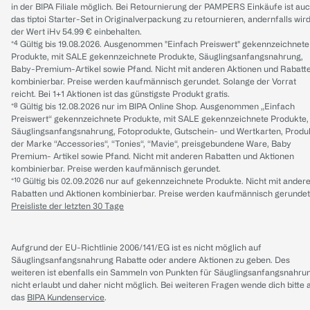
in der BIPA Filiale möglich. Bei Retournierung der PAMPERS Einkäufe ist au
das tiptoi Starter-Set in Originalverpackung zu retournieren, andernfalls wir
der Wert iHv 54.99 € einbehalten.
*⁴ Gültig bis 19.08.2026. Ausgenommen "Einfach Preiswert" gekennzeichnete
Produkte, mit SALE gekennzeichnete Produkte, Säuglingsanfangsnahrung,
Baby-Premium-Artikel sowie Pfand. Nicht mit anderen Aktionen und Rabatt
kombinierbar. Preise werden kaufmännisch gerundet. Solange der Vorrat
reicht. Bei 1+1 Aktionen ist das günstigste Produkt gratis.
*⁸ Gültig bis 12.08.2026 nur im BIPA Online Shop. Ausgenommen „Einfach
Preiswert“ gekennzeichnete Produkte, mit SALE gekennzeichnete Produkte,
Säuglingsanfangsnahrung, Fotoprodukte, Gutschein- und Wertkarten, Produ
der Marke “Accessories“, “Tonies“, “Mavie“, preisgebundene Ware, Baby
Premium- Artikel sowie Pfand. Nicht mit anderen Rabatten und Aktionen
kombinierbar. Preise werden kaufmännisch gerundet.
*¹⁰ Gültig bis 02.09.2026 nur auf gekennzeichnete Produkte. Nicht mit ander
Rabatten und Aktionen kombinierbar. Preise werden kaufmännisch gerundet
Preisliste der letzten 30 Tage
Aufgrund der EU-Richtlinie 2006/141/EG ist es nicht möglich auf
Säuglingsanfangsnahrung Rabatte oder andere Aktionen zu geben. Des
weiteren ist ebenfalls ein Sammeln von Punkten für Säuglingsanfangsnahru
nicht erlaubt und daher nicht möglich.
Bei weiteren Fragen wende dich bitte 
das
BIPA Kundenservice
.