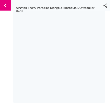
Weiter
Für
Für
Für
AirWick Fruity Paradise Mango & Maracuja Duftstecker
zum
300 Ös
500 Ös
150 Ös
Refill
Inhalt
-20%
-10%
-15%