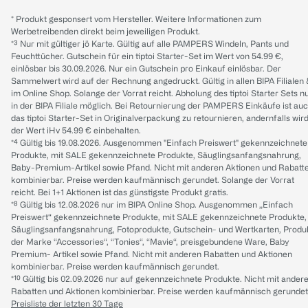
* Produkt gesponsert vom Hersteller. Weitere Informationen zum
Werbetreibenden direkt beim jeweiligen Produkt.
*³ Nur mit gültiger jö Karte. Gültig auf alle PAMPERS Windeln, Pants und
Feuchttücher. Gutschein für ein tiptoi Starter-Set im Wert von 54.99 €,
einlösbar bis 30.09.2026. Nur ein Gutschein pro Einkauf einlösbar. Der
Sammelwert wird auf der Rechnung angedruckt. Gültig in allen BIPA Filialen
im Online Shop. Solange der Vorrat reicht. Abholung des tiptoi Starter Sets n
in der BIPA Filiale möglich. Bei Retournierung der PAMPERS Einkäufe ist au
das tiptoi Starter-Set in Originalverpackung zu retournieren, andernfalls wir
der Wert iHv 54.99 € einbehalten.
*⁴ Gültig bis 19.08.2026. Ausgenommen "Einfach Preiswert" gekennzeichnete
Produkte, mit SALE gekennzeichnete Produkte, Säuglingsanfangsnahrung,
Baby-Premium-Artikel sowie Pfand. Nicht mit anderen Aktionen und Rabatt
kombinierbar. Preise werden kaufmännisch gerundet. Solange der Vorrat
reicht. Bei 1+1 Aktionen ist das günstigste Produkt gratis.
*⁸ Gültig bis 12.08.2026 nur im BIPA Online Shop. Ausgenommen „Einfach
Preiswert“ gekennzeichnete Produkte, mit SALE gekennzeichnete Produkte,
Säuglingsanfangsnahrung, Fotoprodukte, Gutschein- und Wertkarten, Produ
der Marke “Accessories“, “Tonies“, “Mavie“, preisgebundene Ware, Baby
Premium- Artikel sowie Pfand. Nicht mit anderen Rabatten und Aktionen
kombinierbar. Preise werden kaufmännisch gerundet.
*¹⁰ Gültig bis 02.09.2026 nur auf gekennzeichnete Produkte. Nicht mit ander
Rabatten und Aktionen kombinierbar. Preise werden kaufmännisch gerundet
Preisliste der letzten 30 Tage