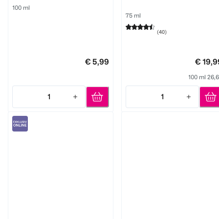
100 ml
75 ml
(
40
)
€ 5,99
€ 19,9
100 ml 26,
1
1
Quantity: 1
Quantity: 1
Smilepen pop
PERLWEISS