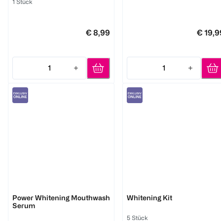
1 Stück
€ 8,99
€ 19,9
1
1
Quantity: 1
Quantity: 1
Smilepen pop
Alpine White
Power Whitening Mouthwash
Whitening Kit
Serum
5 Stück