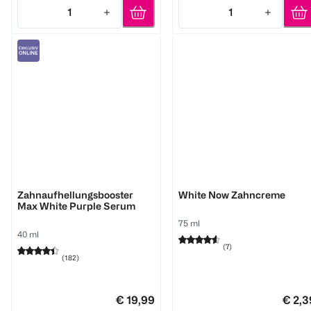
1
1
Quantity: 1
Quantity: 1
Colgate
mentadent
Zahnaufhellungsbooster
White Now Zahncreme
Max White Purple Serum
75 ml
40 ml
(
7
)
(
182
)
€ 19,99
€ 2,3