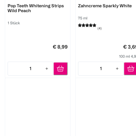
Smilepen pop
Himalaya
Pop Teeth Whitening Strips
Zahncreme Sparkly White
Wild Peach
75 ml
1 Stück
(
4
)
€ 8,99
€ 3,6
100 ml 4,
1
1
Quantity: 1
Quantity: 1