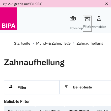
Weiter
👉 2+1 gratis auf BI KIDS
Für
Für
Für
zum
300 Ös
500 Ös
150 Ös
Inhalt
-20%
-10%
-15%
Filiale
Anmelden
Fotoshop
Startseite
Mund- & Zahnpflege
Zahnaufhellung
Zahnaufhellung
Beliebteste
Filter
Beliebte Filter