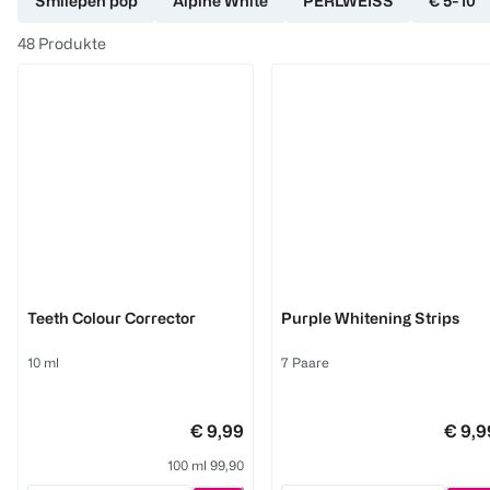
Smilepen pop
Alpine White
PERLWEISS
€ 5-10
48
Produkte
Smilepen pop
Smilepen pop
Teeth Colour Corrector
Purple Whitening Strips
10 ml
7 Paare
€ 9,99
€ 9,9
100 ml 99,90