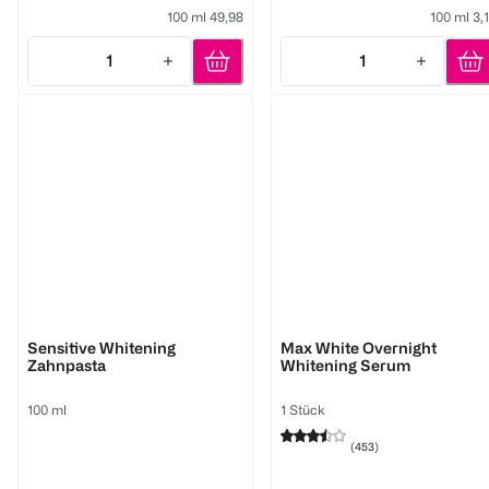
100 ml 49,98
100 ml 3,
1
1
Quantity: 1
Quantity: 1
Beverly Hills Formula
Colgate
Sensitive Whitening
Max White Overnight
Zahnpasta
Whitening Serum
100 ml
1 Stück
(
453
)