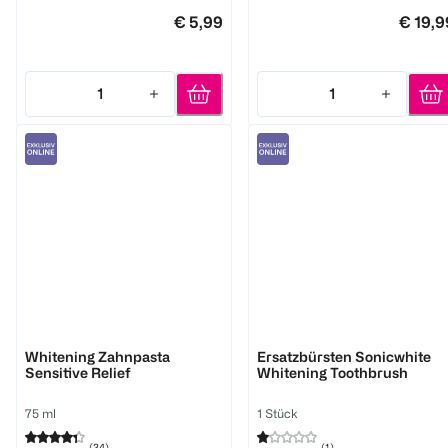
€ 5,99
€ 19,9
1
1
Quantity: 1
Quantity: 1
Alpine White
Smilepen pop
Whitening Zahnpasta
Ersatzbürsten Sonicwhite
Sensitive Relief
Whitening Toothbrush
75 ml
1 Stück
(
34
)
(
1
)