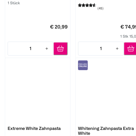
1 Stück
(
45
)
€ 20,99
€ 74,9
1 Stk 15,
1
1
Quantity: 1
Quantity: 1
Beverly Hills Formula
Alpine White
Extreme White Zahnpasta
Whitening Zahnpasta Extra
White