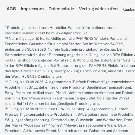
AGB
Impressum
Datenschutz
Vertrag widerrufen
Cooki
* Produkt gesponsert vom Hersteller. Weitere Informationen zum
Werbetreibenden direkt beim jeweiligen Produkt.
*³ Nur mit gültiger jö Karte. Gültig auf alle PAMPERS Windeln, Pants und
Feuchttücher. Gutschein für ein tiptoi Starter-Set im Wert von 54.99 €,
einlösbar bis 30.09.2026. Nur ein Gutschein pro Einkauf einlösbar. Der
Sammelwert wird auf der Rechnung angedruckt. Gültig in allen BIPA Filialen
im Online Shop. Solange der Vorrat reicht. Abholung des tiptoi Starter Sets n
in der BIPA Filiale möglich. Bei Retournierung der PAMPERS Einkäufe ist au
das tiptoi Starter-Set in Originalverpackung zu retournieren, andernfalls wir
der Wert iHv 54.99 € einbehalten.
*⁴ Gültig bis 19.08.2026. Ausgenommen "Einfach Preiswert" gekennzeichnete
Produkte, mit SALE gekennzeichnete Produkte, Säuglingsanfangsnahrung,
Baby-Premium-Artikel sowie Pfand. Nicht mit anderen Aktionen und Rabatt
kombinierbar. Preise werden kaufmännisch gerundet. Solange der Vorrat
reicht. Bei 1+1 Aktionen ist das günstigste Produkt gratis.
*⁸ Gültig bis 12.08.2026 nur im BIPA Online Shop. Ausgenommen „Einfach
Preiswert“ gekennzeichnete Produkte, mit SALE gekennzeichnete Produkte,
Säuglingsanfangsnahrung, Fotoprodukte, Gutschein- und Wertkarten, Produ
der Marke “Accessories“, “Tonies“, “Mavie“, preisgebundene Ware, Baby
Premium- Artikel sowie Pfand. Nicht mit anderen Rabatten und Aktionen