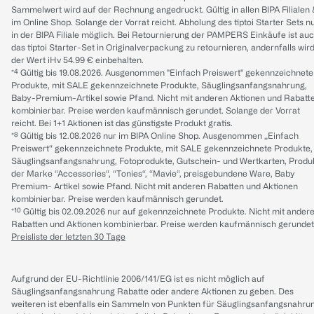
Sammelwert wird auf der Rechnung angedruckt. Gültig in allen BIPA Filialen
im Online Shop. Solange der Vorrat reicht. Abholung des tiptoi Starter Sets n
in der BIPA Filiale möglich. Bei Retournierung der PAMPERS Einkäufe ist au
das tiptoi Starter-Set in Originalverpackung zu retournieren, andernfalls wir
der Wert iHv 54.99 € einbehalten.
*⁴ Gültig bis 19.08.2026. Ausgenommen "Einfach Preiswert" gekennzeichnete
Produkte, mit SALE gekennzeichnete Produkte, Säuglingsanfangsnahrung,
Baby-Premium-Artikel sowie Pfand. Nicht mit anderen Aktionen und Rabatt
kombinierbar. Preise werden kaufmännisch gerundet. Solange der Vorrat
reicht. Bei 1+1 Aktionen ist das günstigste Produkt gratis.
*⁸ Gültig bis 12.08.2026 nur im BIPA Online Shop. Ausgenommen „Einfach
Preiswert“ gekennzeichnete Produkte, mit SALE gekennzeichnete Produkte,
Säuglingsanfangsnahrung, Fotoprodukte, Gutschein- und Wertkarten, Produ
der Marke “Accessories“, “Tonies“, “Mavie“, preisgebundene Ware, Baby
Premium- Artikel sowie Pfand. Nicht mit anderen Rabatten und Aktionen
kombinierbar. Preise werden kaufmännisch gerundet.
*¹⁰ Gültig bis 02.09.2026 nur auf gekennzeichnete Produkte. Nicht mit ander
Rabatten und Aktionen kombinierbar. Preise werden kaufmännisch gerundet
Preisliste der letzten 30 Tage
Aufgrund der EU-Richtlinie 2006/141/EG ist es nicht möglich auf
Säuglingsanfangsnahrung Rabatte oder andere Aktionen zu geben. Des
weiteren ist ebenfalls ein Sammeln von Punkten für Säuglingsanfangsnahru