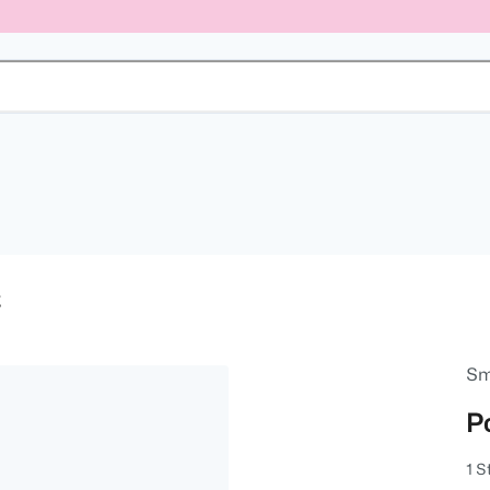
g
Sm
P
1 S