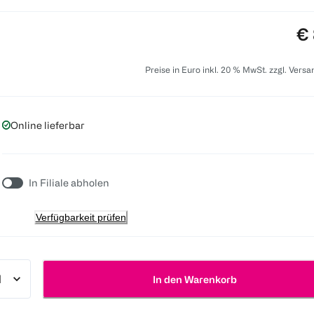
Pr
€ 
Preise in Euro inkl. 20 % MwSt. zzgl. Vers
Online lieferbar
In Filiale abholen
Verfügbarkeit prüfen
In den Warenkorb