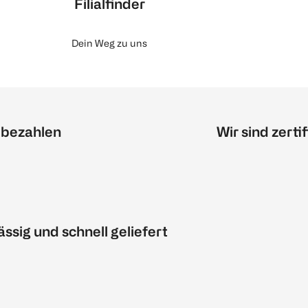
Filialfinder
Dein Weg zu uns
 bezahlen
Wir sind zertif
ässig und schnell geliefert