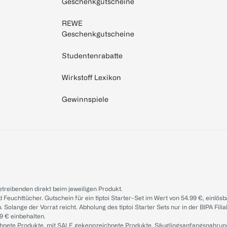
Geschenkgutscheine
REWE
Geschenkgutscheine
Studentenrabatte
Wirkstoff Lexikon
Gewinnspiele
treibenden direkt beim jeweiligen Produkt.
d Feuchttücher. Gutschein für ein tiptoi Starter-Set im Wert von 54.99 €, einlö
. Solange der Vorrat reicht. Abholung des tiptoi Starter Sets nur in der BIPA Fil
9 € einbehalten.
ichnete Produkte, mit SALE gekennzeichnete Produkte, Säuglingsanfangsnahrun