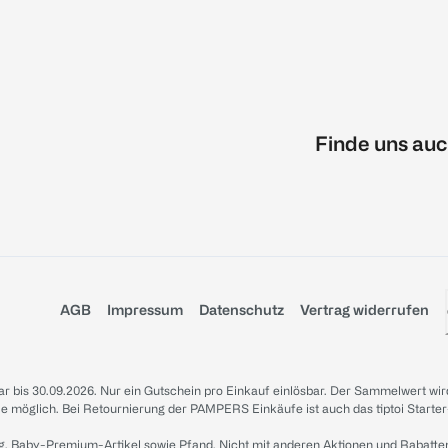
Finde uns auc
AGB
Impressum
Datenschutz
Vertrag widerrufen
sbar bis 30.09.2026. Nur ein Gutschein pro Einkauf einlösbar. Der Sammelwert wir
iale möglich. Bei Retournierung der PAMPERS Einkäufe ist auch das tiptoi Starter
g, Baby-Premium-Artikel sowie Pfand. Nicht mit anderen Aktionen und Rabatte