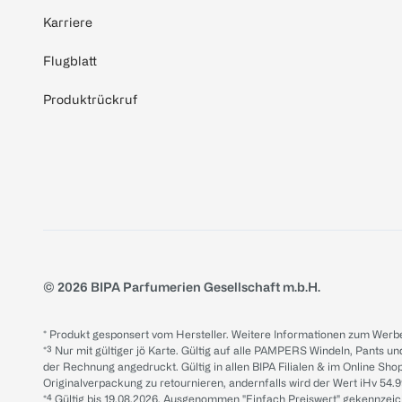
Karriere
Flugblatt
Produktrückruf
© 2026 BIPA Parfumerien Gesellschaft m.b.H.
* Produkt gesponsert vom Hersteller. Weitere Informationen zum Werbe
*³ Nur mit gültiger jö Karte. Gültig auf alle PAMPERS Windeln, Pants un
der Rechnung angedruckt. Gültig in allen BIPA Filialen & im Online Shop
Originalverpackung zu retournieren, andernfalls wird der Wert iHv 54.9
*⁴ Gültig bis 19.08.2026. Ausgenommen "Einfach Preiswert" gekennze