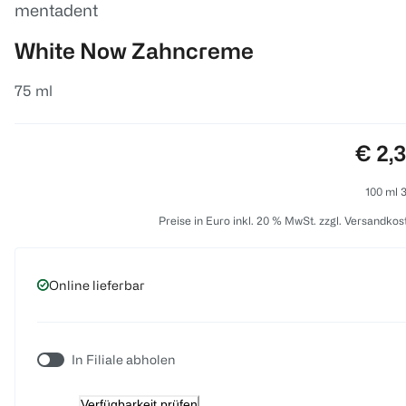
mentadent
White Now Zahncreme
75 ml
Preis
€ 2,
100 ml 3
Preise in Euro inkl. 20 % MwSt. zzgl. Versandkos
Online lieferbar
In Filiale abholen
Verfügbarkeit prüfen