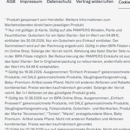
AGB
Impressum
Datenschutz
Vertrag widerrufen
Cooki
* Produkt gesponsert vom Hersteller. Weitere Informationen zum
Werbetreibenden direkt beim jeweiligen Produkt.
*³ Nur mit gültiger jö Karte. Gültig auf alle PAMPERS Windeln, Pants und
Feuchttücher. Gutschein für ein tiptoi Starter-Set im Wert von 54.99 €,
einlösbar bis 30.09.2026. Nur ein Gutschein pro Einkauf einlösbar. Der
Sammelwert wird auf der Rechnung angedruckt. Gültig in allen BIPA Filialen
im Online Shop. Solange der Vorrat reicht. Abholung des tiptoi Starter Sets n
in der BIPA Filiale möglich. Bei Retournierung der PAMPERS Einkäufe ist au
das tiptoi Starter-Set in Originalverpackung zu retournieren, andernfalls wir
der Wert iHv 54.99 € einbehalten.
*⁴ Gültig bis 19.08.2026. Ausgenommen "Einfach Preiswert" gekennzeichnete
Produkte, mit SALE gekennzeichnete Produkte, Säuglingsanfangsnahrung,
Baby-Premium-Artikel sowie Pfand. Nicht mit anderen Aktionen und Rabatt
kombinierbar. Preise werden kaufmännisch gerundet. Solange der Vorrat
reicht. Bei 1+1 Aktionen ist das günstigste Produkt gratis.
*⁸ Gültig bis 12.08.2026 nur im BIPA Online Shop. Ausgenommen „Einfach
Preiswert“ gekennzeichnete Produkte, mit SALE gekennzeichnete Produkte,
Säuglingsanfangsnahrung, Fotoprodukte, Gutschein- und Wertkarten, Produ
der Marke “Accessories“, “Tonies“, “Mavie“, preisgebundene Ware, Baby
Premium- Artikel sowie Pfand. Nicht mit anderen Rabatten und Aktionen
kombinierbar. Preise werden kaufmännisch gerundet.
*¹⁰ Gültig bis 02.09.2026 nur auf gekennzeichnete Produkte. Nicht mit ander