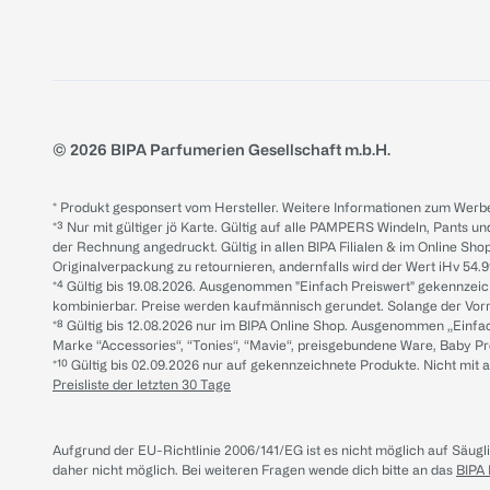
© 2026 BIPA Parfumerien Gesellschaft m.b.H.
* Produkt gesponsert vom Hersteller. Weitere Informationen zum Werbe
*³ Nur mit gültiger jö Karte. Gültig auf alle PAMPERS Windeln, Pants un
der Rechnung angedruckt. Gültig in allen BIPA Filialen & im Online Shop
Originalverpackung zu retournieren, andernfalls wird der Wert iHv 54.9
*⁴ Gültig bis 19.08.2026. Ausgenommen "Einfach Preiswert" gekennze
kombinierbar. Preise werden kaufmännisch gerundet. Solange der Vorrat 
*⁸ Gültig bis 12.08.2026 nur im BIPA Online Shop. Ausgenommen „Einf
Marke “Accessories“, “Tonies“, “Mavie“, preisgebundene Ware, Baby P
*¹⁰ Gültig bis 02.09.2026 nur auf gekennzeichnete Produkte. Nicht mi
Preisliste der letzten 30 Tage
Aufgrund der EU-Richtlinie 2006/141/EG ist es nicht möglich auf Säug
daher nicht möglich.
Bei weiteren Fragen wende dich bitte an das
BIPA