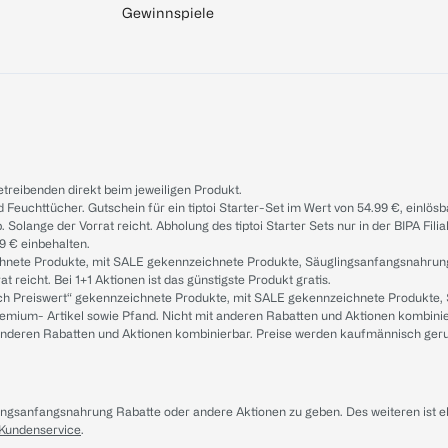
Gewinnspiele
treibenden direkt beim jeweiligen Produkt.
d Feuchttücher. Gutschein für ein tiptoi Starter-Set im Wert von 54.99 €, einlö
. Solange der Vorrat reicht. Abholung des tiptoi Starter Sets nur in der BIPA Fil
9 € einbehalten.
ichnete Produkte, mit SALE gekennzeichnete Produkte, Säuglingsanfangsnahrun
reicht. Bei 1+1 Aktionen ist das günstigste Produkt gratis.
ach Preiswert“ gekennzeichnete Produkte, mit SALE gekennzeichnete Produkte,
remium- Artikel sowie Pfand. Nicht mit anderen Rabatten und Aktionen kombini
t anderen Rabatten und Aktionen kombinierbar. Preise werden kaufmännisch ger
lingsanfangsnahrung Rabatte oder andere Aktionen zu geben. Des weiteren ist 
 Kundenservice
.