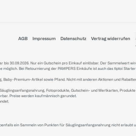
AGB
Impressum
Datenschutz
Vertrag widerrufen
sbar bis 30.09.2026. Nur ein Gutschein pro Einkauf einlösbar. Der Sammelwert wir
iale möglich. Bei Retournierung der PAMPERS Einkäufe ist auch das tiptoi Starter
g, Baby-Premium-Artikel sowie Pfand. Nicht mit anderen Aktionen und Rabatte
 Säuglingsanfangsnahrung, Fotoprodukte, Gutschein- und Wertkarten, Produkte
erbar. Preise werden kaufmännisch gerundet.
undet.
ebenfalls ein Sammeln von Punkten für Säuglingsanfangsnahrung nicht erlaubt 