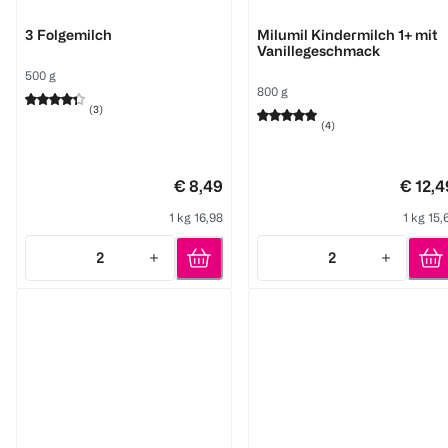
Bebivita
Milupa
3 Folgemilch
Milumil Kindermilch 1+ mit
Vanillegeschmack
500 g
800 g
(
3
)
(
4
)
€ 8,49
€ 12,4
1 kg 16,98
1 kg 15,
2
2
Quantity: 2
Quantity: 2