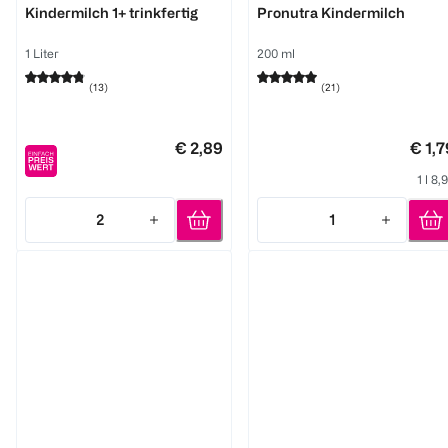
Kindermilch 1+ trinkfertig
Pronutra Kindermilch
1 Liter
200 ml
(
13
)
(
21
)
€ 2,89
€ 1,7
1 l 8,
2
1
Quantity: 2
Quantity: 1