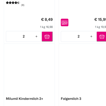
(
9
)
€ 8,49
€ 15,9
1 kg 16,98
1 kg 19,
2
2
Quantity: 2
Quantity: 2
Milupa
BEBA
Milumil Kindermilch 2+
Folgemilch 3