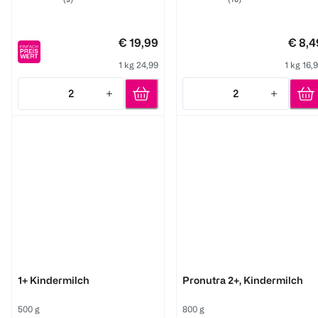
€ 19,99
€ 8,4
1 kg 24,99
1 kg 16,
2
2
Quantity: 2
Quantity: 2
Bebivita
Aptamil
1+ Kindermilch
Pronutra 2+, Kindermilch
500 g
800 g