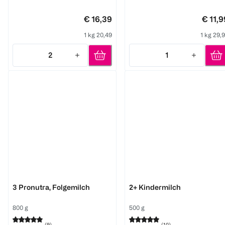
€ 16,39
€ 11,9
1 kg 20,49
1 kg 29,
2
1
Quantity: 2
Quantity: 1
Aptamil
Bebivita
3 Pronutra, Folgemilch
2+ Kindermilch
800 g
500 g
(
9
)
(
10
)