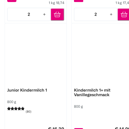
1 kg 18,74
1 kg 17,
2
2
Quantity: 2
Quantity: 2
BEBA
Aptamil
Junior Kindermilch 1
Kindermilch 1+ mit
Vanillegeschmack
800 g
800 g
(
80
)