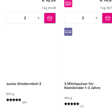
€ 16,39
€ 14,9
1 kg 20,49
1 kg 18,
2
2
Quantity: 2
Quantity: 2
BEBA
Novalac
Junior Kindermilch 2
3 Milchpulver für
Kleinkinder 1-3 Jahre
800 g
400 g
(
61
)
(
1
)