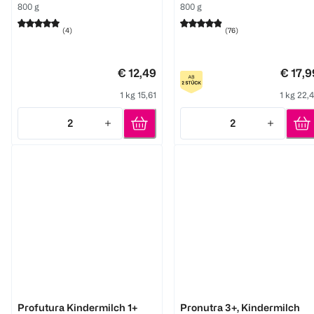
800 g
800 g
(
4
)
(
76
)
€ 12,49
€ 17,9
1 kg 15,61
1 kg 22,
2
2
Quantity: 2
Quantity: 2
Aptamil
Aptamil
Profutura Kindermilch 1+
Pronutra 3+, Kindermilch