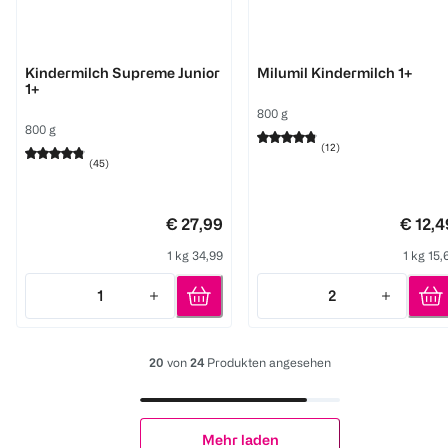
BEBA
Milupa
Kindermilch Supreme Junior
Milumil Kindermilch 1+
1+
800 g
800 g
(
12
)
(
45
)
€ 27,99
€ 12,4
1 kg 34,99
1 kg 15,
1
2
Quantity: 1
Quantity: 2
20
von
24
Produkten angesehen
Mehr laden