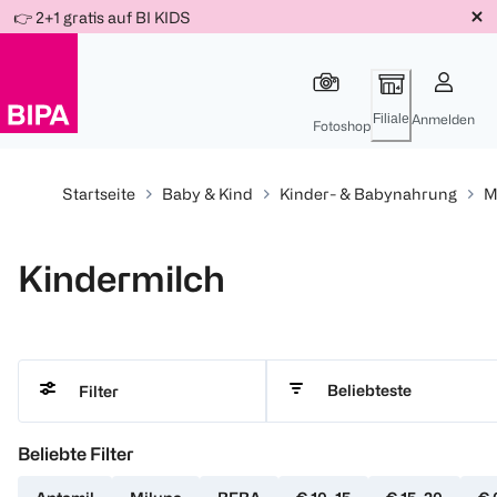
Weiter
👉 2+1 gratis auf BI KIDS
Für
Für
Für
zum
300 Ös
500 Ös
150 Ös
Inhalt
-20%
-10%
-15%
Filiale
Anmelden
Fotoshop
Startseite
Baby & Kind
Kinder- & Babynahrung
M
Kindermilch
Beliebteste
Filter
Beliebte Filter