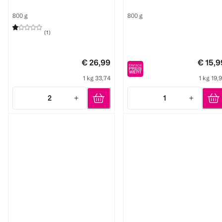
800 g
800 g
(
1
)
€ 26,99
€ 15,9
1 kg 33,74
1 kg 19,
2
1
Quantity: 2
Quantity: 1
Aptamil
Aptamil