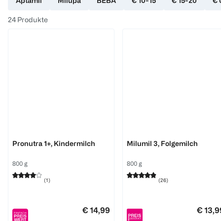
Aptamil
Milupa
BEBA
€ 10-15
€ 15-20
€ 
24
Produkte
Aptamil
Milupa
Pronutra 1+, Kindermilch
Milumil 3, Folgemilch
800 g
800 g
(
1
)
(
26
)
€ 14,99
€ 13,9