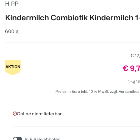
HiPP
Kindermilch Combiotik Kindermilch 1
600 g
Alter
€ 12
Preis
€ 9,
1 kg 16
Preise in Euro inkl. 10 % MwSt. zzgl. Versandkos
Online nicht lieferbar
In Filiale abholen