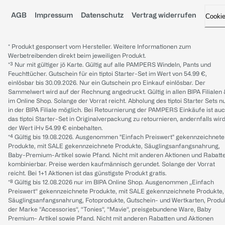
AGB
Impressum
Datenschutz
Vertrag widerrufen
Cooki
* Produkt gesponsert vom Hersteller. Weitere Informationen zum
Werbetreibenden direkt beim jeweiligen Produkt.
*³ Nur mit gültiger jö Karte. Gültig auf alle PAMPERS Windeln, Pants und
Feuchttücher. Gutschein für ein tiptoi Starter-Set im Wert von 54.99 €,
einlösbar bis 30.09.2026. Nur ein Gutschein pro Einkauf einlösbar. Der
Sammelwert wird auf der Rechnung angedruckt. Gültig in allen BIPA Filialen
im Online Shop. Solange der Vorrat reicht. Abholung des tiptoi Starter Sets n
in der BIPA Filiale möglich. Bei Retournierung der PAMPERS Einkäufe ist au
das tiptoi Starter-Set in Originalverpackung zu retournieren, andernfalls wir
der Wert iHv 54.99 € einbehalten.
*⁴ Gültig bis 19.08.2026. Ausgenommen "Einfach Preiswert" gekennzeichnete
Produkte, mit SALE gekennzeichnete Produkte, Säuglingsanfangsnahrung,
Baby-Premium-Artikel sowie Pfand. Nicht mit anderen Aktionen und Rabatt
kombinierbar. Preise werden kaufmännisch gerundet. Solange der Vorrat
reicht. Bei 1+1 Aktionen ist das günstigste Produkt gratis.
*⁸ Gültig bis 12.08.2026 nur im BIPA Online Shop. Ausgenommen „Einfach
Preiswert“ gekennzeichnete Produkte, mit SALE gekennzeichnete Produkte,
Säuglingsanfangsnahrung, Fotoprodukte, Gutschein- und Wertkarten, Produ
der Marke “Accessories“, “Tonies“, “Mavie“, preisgebundene Ware, Baby
Premium- Artikel sowie Pfand. Nicht mit anderen Rabatten und Aktionen