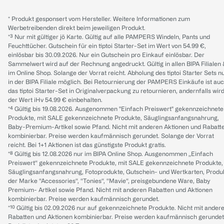
* Produkt gesponsert vom Hersteller. Weitere Informationen zum
Werbetreibenden direkt beim jeweiligen Produkt.
*³ Nur mit gültiger jö Karte. Gültig auf alle PAMPERS Windeln, Pants und
Feuchttücher. Gutschein für ein tiptoi Starter-Set im Wert von 54.99 €,
einlösbar bis 30.09.2026. Nur ein Gutschein pro Einkauf einlösbar. Der
Sammelwert wird auf der Rechnung angedruckt. Gültig in allen BIPA Filialen
im Online Shop. Solange der Vorrat reicht. Abholung des tiptoi Starter Sets n
in der BIPA Filiale möglich. Bei Retournierung der PAMPERS Einkäufe ist au
das tiptoi Starter-Set in Originalverpackung zu retournieren, andernfalls wir
der Wert iHv 54.99 € einbehalten.
*⁴ Gültig bis 19.08.2026. Ausgenommen "Einfach Preiswert" gekennzeichnete
Produkte, mit SALE gekennzeichnete Produkte, Säuglingsanfangsnahrung,
Baby-Premium-Artikel sowie Pfand. Nicht mit anderen Aktionen und Rabatt
kombinierbar. Preise werden kaufmännisch gerundet. Solange der Vorrat
reicht. Bei 1+1 Aktionen ist das günstigste Produkt gratis.
*⁸ Gültig bis 12.08.2026 nur im BIPA Online Shop. Ausgenommen „Einfach
Preiswert“ gekennzeichnete Produkte, mit SALE gekennzeichnete Produkte,
Säuglingsanfangsnahrung, Fotoprodukte, Gutschein- und Wertkarten, Produ
der Marke “Accessories“, “Tonies“, “Mavie“, preisgebundene Ware, Baby
Premium- Artikel sowie Pfand. Nicht mit anderen Rabatten und Aktionen
kombinierbar. Preise werden kaufmännisch gerundet.
*¹⁰ Gültig bis 02.09.2026 nur auf gekennzeichnete Produkte. Nicht mit ander
Rabatten und Aktionen kombinierbar. Preise werden kaufmännisch gerundet