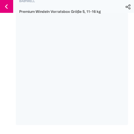
BABYWELL
Weiter
Für
Für
Für
zum
Premium Windeln Vorratsbox Größe 5, 11-16 kg
300 Ös
500 Ös
150 Ös
Inhalt
-20%
-10%
-15%