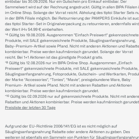
einlösbar bis 30.09.2026. Nur ein Gutschein pro Einkauf einlösbar. Der
Sammelwert wird auf der Rechnung angedruckt. Gültig in allen BIPA Filialen
im Online Shop. Solange der Vorrat reicht. Abholung des tiptoi Starter Sets n
in der BIPA Filiale möglich. Bei Retournierung der PAMPERS Einkäufe ist au
das tiptoi Starter-Set in Originalverpackung zu retournieren, andernfalls wir
der Wert iHv 54.99 € einbehalten.
*⁴ Gültig bis 19.08.2026. Ausgenommen "Einfach Preiswert" gekennzeichnete
Produkte, mit SALE gekennzeichnete Produkte, Säuglingsanfangsnahrung,
Baby-Premium-Artikel sowie Pfand. Nicht mit anderen Aktionen und Rabatt
kombinierbar. Preise werden kaufmännisch gerundet. Solange der Vorrat
reicht. Bei 1+1 Aktionen ist das günstigste Produkt gratis.
*⁸ Gültig bis 12.08.2026 nur im BIPA Online Shop. Ausgenommen „Einfach
Preiswert“ gekennzeichnete Produkte, mit SALE gekennzeichnete Produkte,
Säuglingsanfangsnahrung, Fotoprodukte, Gutschein- und Wertkarten, Produ
der Marke “Accessories“, “Tonies“, “Mavie“, preisgebundene Ware, Baby
Premium- Artikel sowie Pfand. Nicht mit anderen Rabatten und Aktionen
kombinierbar. Preise werden kaufmännisch gerundet.
*¹⁰ Gültig bis 02.09.2026 nur auf gekennzeichnete Produkte. Nicht mit ander
Rabatten und Aktionen kombinierbar. Preise werden kaufmännisch gerundet
Preisliste der letzten 30 Tage
Aufgrund der EU-Richtlinie 2006/141/EG ist es nicht möglich auf
Säuglingsanfangsnahrung Rabatte oder andere Aktionen zu geben. Des
weiteren ist ebenfalls ein Sammeln von Punkten für Säuglingsanfangsnahru