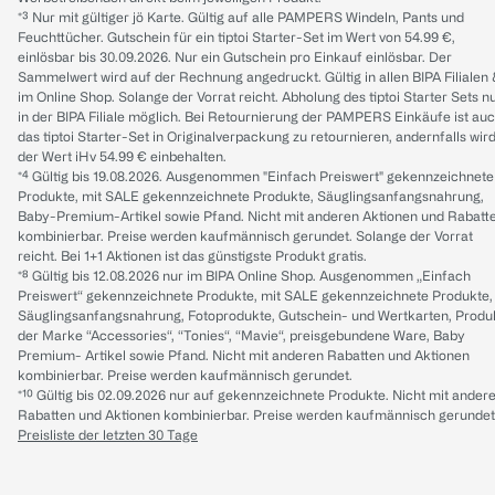
*³ Nur mit gültiger jö Karte. Gültig auf alle PAMPERS Windeln, Pants und
Feuchttücher. Gutschein für ein tiptoi Starter-Set im Wert von 54.99 €,
einlösbar bis 30.09.2026. Nur ein Gutschein pro Einkauf einlösbar. Der
Sammelwert wird auf der Rechnung angedruckt. Gültig in allen BIPA Filialen
im Online Shop. Solange der Vorrat reicht. Abholung des tiptoi Starter Sets n
in der BIPA Filiale möglich. Bei Retournierung der PAMPERS Einkäufe ist au
das tiptoi Starter-Set in Originalverpackung zu retournieren, andernfalls wir
der Wert iHv 54.99 € einbehalten.
*⁴ Gültig bis 19.08.2026. Ausgenommen "Einfach Preiswert" gekennzeichnete
Produkte, mit SALE gekennzeichnete Produkte, Säuglingsanfangsnahrung,
Baby-Premium-Artikel sowie Pfand. Nicht mit anderen Aktionen und Rabatt
kombinierbar. Preise werden kaufmännisch gerundet. Solange der Vorrat
reicht. Bei 1+1 Aktionen ist das günstigste Produkt gratis.
*⁸ Gültig bis 12.08.2026 nur im BIPA Online Shop. Ausgenommen „Einfach
Preiswert“ gekennzeichnete Produkte, mit SALE gekennzeichnete Produkte,
Säuglingsanfangsnahrung, Fotoprodukte, Gutschein- und Wertkarten, Produ
der Marke “Accessories“, “Tonies“, “Mavie“, preisgebundene Ware, Baby
Premium- Artikel sowie Pfand. Nicht mit anderen Rabatten und Aktionen
kombinierbar. Preise werden kaufmännisch gerundet.
*¹⁰ Gültig bis 02.09.2026 nur auf gekennzeichnete Produkte. Nicht mit ander
Rabatten und Aktionen kombinierbar. Preise werden kaufmännisch gerundet
Preisliste der letzten 30 Tage