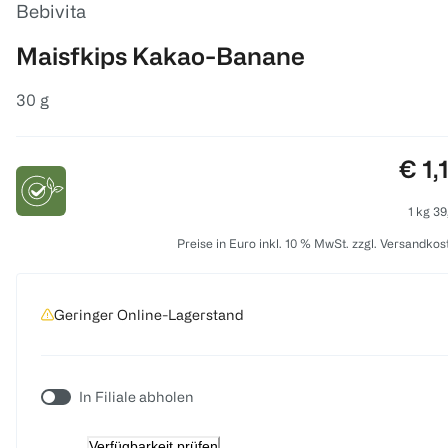
Bebivita
Maisfkips Kakao-Banane
30 g
Prei
€ 1,
1 kg 39
Preise in Euro inkl. 10 % MwSt. zzgl. Versandkos
Geringer Online-Lagerstand
In Filiale abholen
Verfügbarkeit prüfen