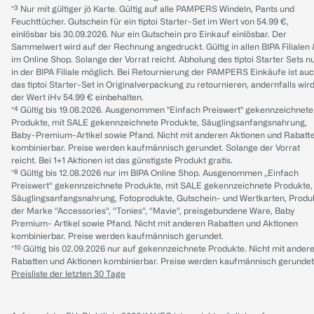
*³ Nur mit gültiger jö Karte. Gültig auf alle PAMPERS Windeln, Pants und
Feuchttücher. Gutschein für ein tiptoi Starter-Set im Wert von 54.99 €,
einlösbar bis 30.09.2026. Nur ein Gutschein pro Einkauf einlösbar. Der
Sammelwert wird auf der Rechnung angedruckt. Gültig in allen BIPA Filialen
im Online Shop. Solange der Vorrat reicht. Abholung des tiptoi Starter Sets n
in der BIPA Filiale möglich. Bei Retournierung der PAMPERS Einkäufe ist au
das tiptoi Starter-Set in Originalverpackung zu retournieren, andernfalls wir
der Wert iHv 54.99 € einbehalten.
*⁴ Gültig bis 19.08.2026. Ausgenommen "Einfach Preiswert" gekennzeichnete
Produkte, mit SALE gekennzeichnete Produkte, Säuglingsanfangsnahrung,
Baby-Premium-Artikel sowie Pfand. Nicht mit anderen Aktionen und Rabatt
kombinierbar. Preise werden kaufmännisch gerundet. Solange der Vorrat
reicht. Bei 1+1 Aktionen ist das günstigste Produkt gratis.
*⁸ Gültig bis 12.08.2026 nur im BIPA Online Shop. Ausgenommen „Einfach
Preiswert“ gekennzeichnete Produkte, mit SALE gekennzeichnete Produkte,
Säuglingsanfangsnahrung, Fotoprodukte, Gutschein- und Wertkarten, Produ
der Marke “Accessories“, “Tonies“, “Mavie“, preisgebundene Ware, Baby
Premium- Artikel sowie Pfand. Nicht mit anderen Rabatten und Aktionen
kombinierbar. Preise werden kaufmännisch gerundet.
*¹⁰ Gültig bis 02.09.2026 nur auf gekennzeichnete Produkte. Nicht mit ander
Rabatten und Aktionen kombinierbar. Preise werden kaufmännisch gerundet
Preisliste der letzten 30 Tage