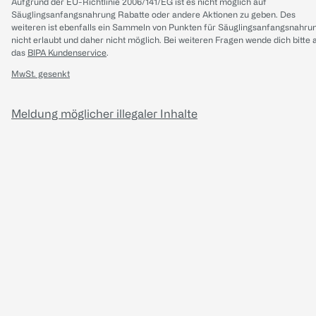
Aufgrund der EU-Richtlinie 2006/141/EG ist es nicht möglich auf
Säuglingsanfangsnahrung Rabatte oder andere Aktionen zu geben. Des
weiteren ist ebenfalls ein Sammeln von Punkten für Säuglingsanfangsnahru
nicht erlaubt und daher nicht möglich.
Bei weiteren Fragen wende dich bitte 
das
BIPA Kundenservice
.
MwSt. gesenkt
Meldung möglicher illegaler Inhalte