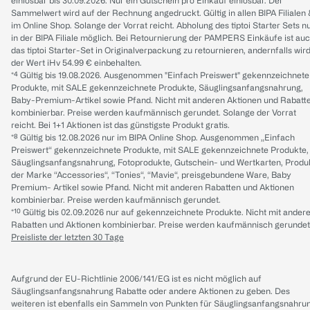
einlösbar bis 30.09.2026. Nur ein Gutschein pro Einkauf einlösbar. Der
Sammelwert wird auf der Rechnung angedruckt. Gültig in allen BIPA Filialen
im Online Shop. Solange der Vorrat reicht. Abholung des tiptoi Starter Sets n
in der BIPA Filiale möglich. Bei Retournierung der PAMPERS Einkäufe ist au
das tiptoi Starter-Set in Originalverpackung zu retournieren, andernfalls wir
der Wert iHv 54.99 € einbehalten.
*⁴ Gültig bis 19.08.2026. Ausgenommen "Einfach Preiswert" gekennzeichnete
Produkte, mit SALE gekennzeichnete Produkte, Säuglingsanfangsnahrung,
Baby-Premium-Artikel sowie Pfand. Nicht mit anderen Aktionen und Rabatt
kombinierbar. Preise werden kaufmännisch gerundet. Solange der Vorrat
reicht. Bei 1+1 Aktionen ist das günstigste Produkt gratis.
*⁸ Gültig bis 12.08.2026 nur im BIPA Online Shop. Ausgenommen „Einfach
Preiswert“ gekennzeichnete Produkte, mit SALE gekennzeichnete Produkte,
Säuglingsanfangsnahrung, Fotoprodukte, Gutschein- und Wertkarten, Produ
der Marke “Accessories“, “Tonies“, “Mavie“, preisgebundene Ware, Baby
Premium- Artikel sowie Pfand. Nicht mit anderen Rabatten und Aktionen
kombinierbar. Preise werden kaufmännisch gerundet.
*¹⁰ Gültig bis 02.09.2026 nur auf gekennzeichnete Produkte. Nicht mit ander
Rabatten und Aktionen kombinierbar. Preise werden kaufmännisch gerundet
Preisliste der letzten 30 Tage
Aufgrund der EU-Richtlinie 2006/141/EG ist es nicht möglich auf
Säuglingsanfangsnahrung Rabatte oder andere Aktionen zu geben. Des
weiteren ist ebenfalls ein Sammeln von Punkten für Säuglingsanfangsnahru