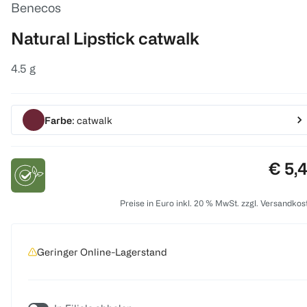
Benecos
Natural Lipstick catwalk
4.5 g
Farbe
: catwalk
Preis
€ 5,
Preise in Euro inkl. 20 % MwSt. zzgl. Versandkos
Geringer Online-Lagerstand