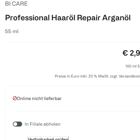
BI CARE
Professional Haaröl Repair Arganöl
55 ml
Preis
€ 2,
100 ml 5
Preise in Euro inkl. 20 % MwSt. zzgl. Versandkos
Online nicht lieferbar
In Filiale abholen
Verfügbarkeit prüfen