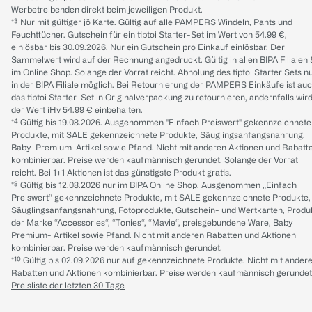
Werbetreibenden direkt beim jeweiligen Produkt.
*³ Nur mit gültiger jö Karte. Gültig auf alle PAMPERS Windeln, Pants und
Feuchttücher. Gutschein für ein tiptoi Starter-Set im Wert von 54.99 €,
einlösbar bis 30.09.2026. Nur ein Gutschein pro Einkauf einlösbar. Der
Sammelwert wird auf der Rechnung angedruckt. Gültig in allen BIPA Filialen
im Online Shop. Solange der Vorrat reicht. Abholung des tiptoi Starter Sets n
in der BIPA Filiale möglich. Bei Retournierung der PAMPERS Einkäufe ist au
das tiptoi Starter-Set in Originalverpackung zu retournieren, andernfalls wir
der Wert iHv 54.99 € einbehalten.
*⁴ Gültig bis 19.08.2026. Ausgenommen "Einfach Preiswert" gekennzeichnete
Produkte, mit SALE gekennzeichnete Produkte, Säuglingsanfangsnahrung,
Baby-Premium-Artikel sowie Pfand. Nicht mit anderen Aktionen und Rabatt
kombinierbar. Preise werden kaufmännisch gerundet. Solange der Vorrat
reicht. Bei 1+1 Aktionen ist das günstigste Produkt gratis.
*⁸ Gültig bis 12.08.2026 nur im BIPA Online Shop. Ausgenommen „Einfach
Preiswert“ gekennzeichnete Produkte, mit SALE gekennzeichnete Produkte,
Säuglingsanfangsnahrung, Fotoprodukte, Gutschein- und Wertkarten, Produ
der Marke “Accessories“, “Tonies“, “Mavie“, preisgebundene Ware, Baby
Premium- Artikel sowie Pfand. Nicht mit anderen Rabatten und Aktionen
kombinierbar. Preise werden kaufmännisch gerundet.
*¹⁰ Gültig bis 02.09.2026 nur auf gekennzeichnete Produkte. Nicht mit ander
Rabatten und Aktionen kombinierbar. Preise werden kaufmännisch gerundet
Preisliste der letzten 30 Tage