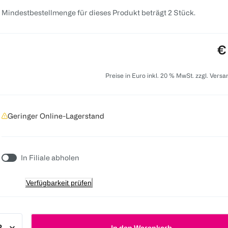
 Mindestbestellmenge für dieses Produkt beträgt 2 Stück.
Pr
€
Preise in Euro inkl. 20 % MwSt. zzgl. Vers
Geringer Online-Lagerstand
In Filiale abholen
Verfügbarkeit prüfen
In den Warenkorb