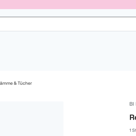
ämme & Tücher
BI
R
1 S