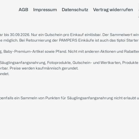
AGB
Impressum
Datenschutz
Vertrag widerrufen
sbar bis 30.09.2026. Nur ein Gutschein pro Einkauf einlösbar. Der Sammelwert wir
iale möglich. Bei Retournierung der PAMPERS Einkäufe ist auch das tiptoi Starter
g, Baby-Premium-Artikel sowie Pfand. Nicht mit anderen Aktionen und Rabatte
 Säuglingsanfangsnahrung, Fotoprodukte, Gutschein- und Wertkarten, Produkte
erbar. Preise werden kaufmännisch gerundet.
undet.
ebenfalls ein Sammeln von Punkten für Säuglingsanfangsnahrung nicht erlaubt 