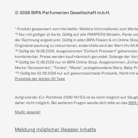
© 2026 BIPA Parfumerien Gesellschaft m.b.H.
* Produkt gesponsert vom Hersteller. Weitere Informationen zum Werbe
*³ Nur mit gültiger jö Karte. Gültig auf alle PAMPERS Windeln, Pants un
der Rechnung angedruckt. Gültig in allen BIPA Filialen & im Online Shop
Originalverpackung zu retournieren, andernfalls wird der Wert iHv 54.9
*⁴ Gültig bis 19.08.2026. Ausgenommen "Einfach Preiswert" gekennze
kombinierbar. Preise werden kaufmännisch gerundet. Solange der Vorrat 
*⁸ Gültig bis 12.08.2026 nur im BIPA Online Shop. Ausgenommen „Einf
Marke “Accessories“, “Tonies“, “Mavie“, preisgebundene Ware, Baby P
*¹⁰ Gültig bis 02.09.2026 nur auf gekennzeichnete Produkte. Nicht mi
Preisliste der letzten 30 Tage
Aufgrund der EU-Richtlinie 2006/141/EG ist es nicht möglich auf Säug
daher nicht möglich.
Bei weiteren Fragen wende dich bitte an das
BIPA
MwSt. gesenkt
Meldung möglicher illegaler Inhalte