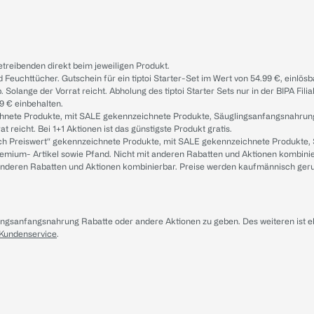
treibenden direkt beim jeweiligen Produkt.
d Feuchttücher. Gutschein für ein tiptoi Starter-Set im Wert von 54.99 €, einlö
. Solange der Vorrat reicht. Abholung des tiptoi Starter Sets nur in der BIPA Fil
9 € einbehalten.
ichnete Produkte, mit SALE gekennzeichnete Produkte, Säuglingsanfangsnahrun
reicht. Bei 1+1 Aktionen ist das günstigste Produkt gratis.
ach Preiswert“ gekennzeichnete Produkte, mit SALE gekennzeichnete Produkte,
remium- Artikel sowie Pfand. Nicht mit anderen Rabatten und Aktionen kombini
t anderen Rabatten und Aktionen kombinierbar. Preise werden kaufmännisch ger
lingsanfangsnahrung Rabatte oder andere Aktionen zu geben. Des weiteren ist 
 Kundenservice
.