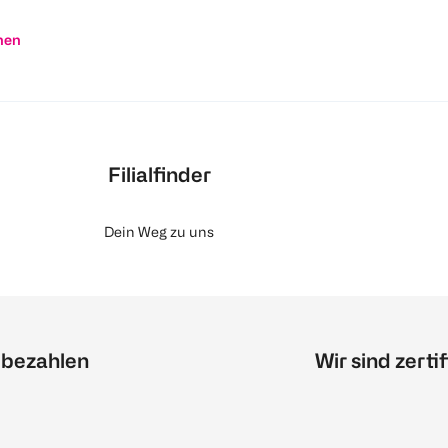
nen
Filialfinder
Dein Weg zu uns
 bezahlen
Wir sind zertif