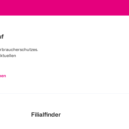
uf
rbraucherschutzes.
aktuellen
nen
Filialfinder