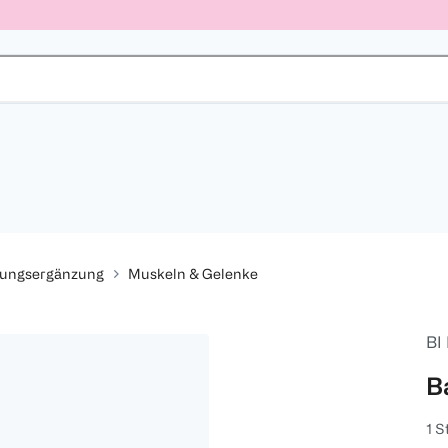
rungsergänzung
Muskeln & Gelenke
BI
B
1 S