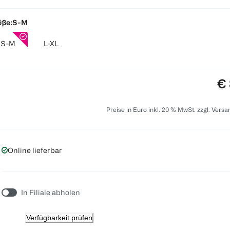
öße:
S-M
S-M
L-XL
Pr
€ 
Preise in Euro inkl. 20 % MwSt. zzgl. Vers
Online lieferbar
In Filiale abholen
Verfügbarkeit prüfen