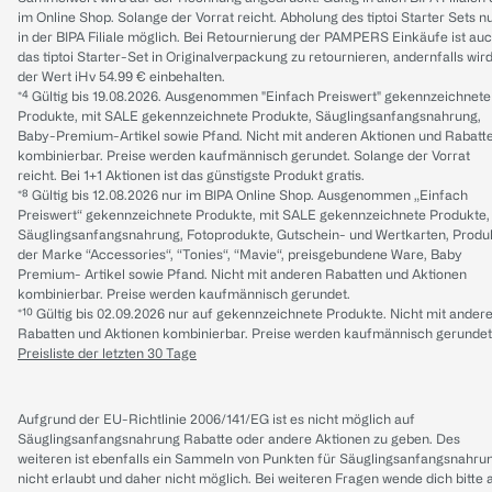
im Online Shop. Solange der Vorrat reicht. Abholung des tiptoi Starter Sets n
in der BIPA Filiale möglich. Bei Retournierung der PAMPERS Einkäufe ist au
das tiptoi Starter-Set in Originalverpackung zu retournieren, andernfalls wir
der Wert iHv 54.99 € einbehalten.
*⁴ Gültig bis 19.08.2026. Ausgenommen "Einfach Preiswert" gekennzeichnete
Produkte, mit SALE gekennzeichnete Produkte, Säuglingsanfangsnahrung,
Baby-Premium-Artikel sowie Pfand. Nicht mit anderen Aktionen und Rabatt
kombinierbar. Preise werden kaufmännisch gerundet. Solange der Vorrat
reicht. Bei 1+1 Aktionen ist das günstigste Produkt gratis.
*⁸ Gültig bis 12.08.2026 nur im BIPA Online Shop. Ausgenommen „Einfach
Preiswert“ gekennzeichnete Produkte, mit SALE gekennzeichnete Produkte,
Säuglingsanfangsnahrung, Fotoprodukte, Gutschein- und Wertkarten, Produ
der Marke “Accessories“, “Tonies“, “Mavie“, preisgebundene Ware, Baby
Premium- Artikel sowie Pfand. Nicht mit anderen Rabatten und Aktionen
kombinierbar. Preise werden kaufmännisch gerundet.
*¹⁰ Gültig bis 02.09.2026 nur auf gekennzeichnete Produkte. Nicht mit ander
Rabatten und Aktionen kombinierbar. Preise werden kaufmännisch gerundet
Preisliste der letzten 30 Tage
Aufgrund der EU-Richtlinie 2006/141/EG ist es nicht möglich auf
Säuglingsanfangsnahrung Rabatte oder andere Aktionen zu geben. Des
weiteren ist ebenfalls ein Sammeln von Punkten für Säuglingsanfangsnahru
nicht erlaubt und daher nicht möglich.
Bei weiteren Fragen wende dich bitte 