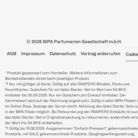
© 2026 BIPA Parfumerien Gesellschaft m.b.H.
AGB
Impressum
Datenschutz
Vertrag widerrufen
Cooki
* Produkt gesponsert vom Hersteller. Weitere Informationen zum
Werbetreibenden direkt beim jeweiligen Produkt.
*³ Nur mit gültiger jö Karte. Gültig auf alle PAMPERS Windeln, Pants und
Feuchttücher. Gutschein für ein tiptoi Starter-Set im Wert von 54.99 €,
einlösbar bis 30.09.2026. Nur ein Gutschein pro Einkauf einlösbar. Der
Sammelwert wird auf der Rechnung angedruckt. Gültig in allen BIPA Filialen
im Online Shop. Solange der Vorrat reicht. Abholung des tiptoi Starter Sets n
in der BIPA Filiale möglich. Bei Retournierung der PAMPERS Einkäufe ist au
das tiptoi Starter-Set in Originalverpackung zu retournieren, andernfalls wir
der Wert iHv 54.99 € einbehalten.
*⁴ Gültig bis 19.08.2026. Ausgenommen "Einfach Preiswert" gekennzeichnete
Produkte, mit SALE gekennzeichnete Produkte, Säuglingsanfangsnahrung,