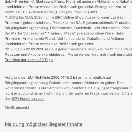
Baby-Premium-Artikel sowie Pfand. Nicht mit anderen Aktionen und Rabatt
kombinierbar. Preise werden kaufmännisch gerundet. Solange der Vorrat
reicht. Bei 1+1 Aktionen ist das günstigste Produkt gratis.
*⁸ Gültig bis 12.08.2026 nur im BIPA Online Shop. Ausgenommen „Einfach
Preiswert“ gekennzeichnete Produkte, mit SALE gekennzeichnete Produkte,
Säuglingsanfangsnahrung, Fotoprodukte, Gutschein- und Wertkarten, Produ
der Marke “Accessories“, “Tonies“, “Mavie“, preisgebundene Ware, Baby
Premium- Artikel sowie Pfand. Nicht mit anderen Rabatten und Aktionen
kombinierbar. Preise werden kaufmännisch gerundet.
*¹⁰ Gültig bis 02.09.2026 nur auf gekennzeichnete Produkte. Nicht mit ander
Rabatten und Aktionen kombinierbar. Preise werden kaufmännisch gerundet
Preisliste der letzten 30 Tage
Aufgrund der EU-Richtlinie 2006/141/EG ist es nicht möglich auf
Säuglingsanfangsnahrung Rabatte oder andere Aktionen zu geben. Des
weiteren ist ebenfalls ein Sammeln von Punkten für Säuglingsanfangsnahru
nicht erlaubt und daher nicht möglich.
Bei weiteren Fragen wende dich bitte 
das
BIPA Kundenservice
.
MwSt. gesenkt
Meldung möglicher illegaler Inhalte