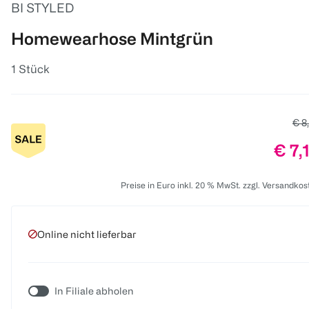
BI STYLED
Homewearhose Mintgrün
1 Stück
Alte
€ 8
Prei
€ 7,
Preise in Euro inkl. 20 % MwSt. zzgl. Versandkos
Online nicht lieferbar
In Filiale abholen