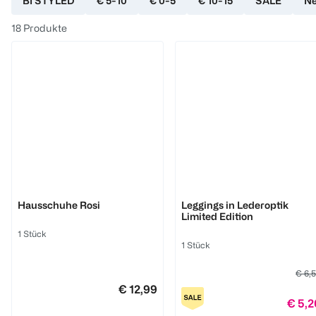
BI STYLED
€ 5-10
€ 0-5
€ 10-15
SALE
N
18
Produkte
BI STYLED
BI STYLED
Hausschuhe Rosi
Leggings in Lederoptik
Limited Edition
1 Stück
1 Stück
€ 6,
€ 12,99
€ 5,2