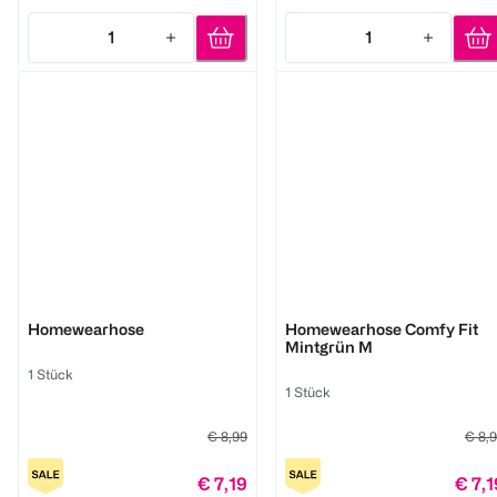
1
1
Quantity: 1
Quantity: 1
BI STYLED
BI STYLED
Homewearhose
Homewearhose Comfy Fit
Mintgrün M
1 Stück
1 Stück
€ 8,99
€ 8,
€ 7,19
€ 7,1