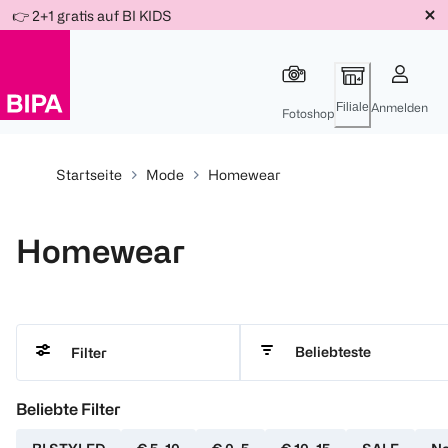
Weiter
👉 2+1 gratis auf BI KIDS
Für
Für
Für
zum
300 Ös
500 Ös
150 Ös
Inhalt
-20%
-10%
-15%
Filiale
Anmelden
Fotoshop
Startseite
Mode
Homewear
Homewear
Beliebteste
Filter
Beliebte Filter