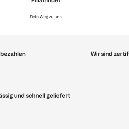
Filialfinder
Dein Weg zu uns
 bezahlen
Wir sind zertif
ässig und schnell geliefert