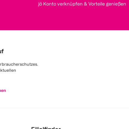
jö Konto verknüpfen & Vorteile genießen
uf
rbraucherschutzes.
aktuellen
nen