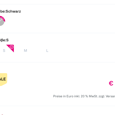
be:
Schwarz
öße:
S
S
M
L
Pr
€ 
Preise in Euro inkl. 20 % MwSt. zzgl. Vers