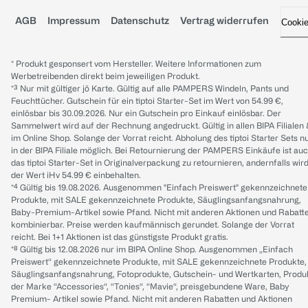
AGB
Impressum
Datenschutz
Vertrag widerrufen
Cooki
* Produkt gesponsert vom Hersteller. Weitere Informationen zum
Werbetreibenden direkt beim jeweiligen Produkt.
*³ Nur mit gültiger jö Karte. Gültig auf alle PAMPERS Windeln, Pants und
Feuchttücher. Gutschein für ein tiptoi Starter-Set im Wert von 54.99 €,
einlösbar bis 30.09.2026. Nur ein Gutschein pro Einkauf einlösbar. Der
Sammelwert wird auf der Rechnung angedruckt. Gültig in allen BIPA Filialen
im Online Shop. Solange der Vorrat reicht. Abholung des tiptoi Starter Sets n
in der BIPA Filiale möglich. Bei Retournierung der PAMPERS Einkäufe ist au
das tiptoi Starter-Set in Originalverpackung zu retournieren, andernfalls wir
der Wert iHv 54.99 € einbehalten.
*⁴ Gültig bis 19.08.2026. Ausgenommen "Einfach Preiswert" gekennzeichnete
Produkte, mit SALE gekennzeichnete Produkte, Säuglingsanfangsnahrung,
Baby-Premium-Artikel sowie Pfand. Nicht mit anderen Aktionen und Rabatt
kombinierbar. Preise werden kaufmännisch gerundet. Solange der Vorrat
reicht. Bei 1+1 Aktionen ist das günstigste Produkt gratis.
*⁸ Gültig bis 12.08.2026 nur im BIPA Online Shop. Ausgenommen „Einfach
Preiswert“ gekennzeichnete Produkte, mit SALE gekennzeichnete Produkte,
Säuglingsanfangsnahrung, Fotoprodukte, Gutschein- und Wertkarten, Produ
der Marke “Accessories“, “Tonies“, “Mavie“, preisgebundene Ware, Baby
Premium- Artikel sowie Pfand. Nicht mit anderen Rabatten und Aktionen