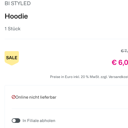
BI STYLED
Hoodie
1 Stück
Alte
€ 7
Preis
€ 6,
Preise in Euro inkl. 20 % MwSt. zzgl. Versandkos
Online nicht lieferbar
In Filiale abholen