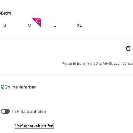
öße:
M
S
M
L
XL
Pr
€ 
Preise in Euro inkl. 20 % MwSt. zzgl. Vers
Online lieferbar
In Filiale abholen
Verfügbarkeit prüfen