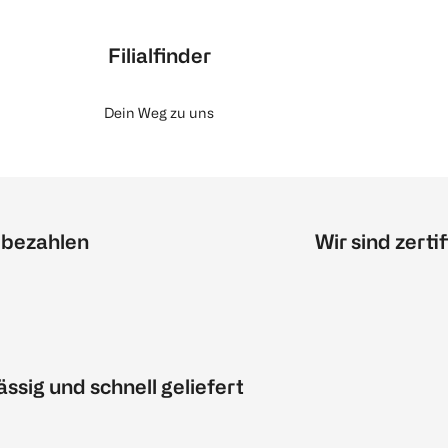
Filialfinder
Dein Weg zu uns
 bezahlen
Wir sind zertif
ässig und schnell geliefert