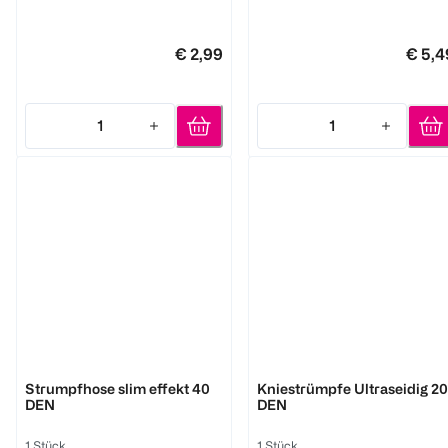
€ 2,99
€ 5,4
1
1
Quantity: 1
Quantity: 1
BI STYLED
BI STYLED
Strumpfhose slim effekt 40
Kniestrümpfe Ultraseidig 20
DEN
DEN
1 Stück
1 Stück