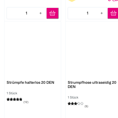
1
1
Quantity: 1
Quantity: 1
BI STYLED
BI STYLED
Strümpfe halterlos 20 DEN
Strumpfhose ultraseidig 20
DEN
1 Stück
1 Stück
(
12
)
(
5
)