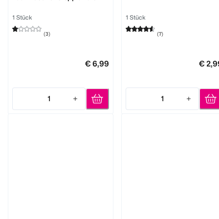
Effekt 20 DEN
1 Stück
1 Stück
(
3
)
(
7
)
€ 6,99
€ 2,9
1
1
Quantity: 1
Quantity: 1
BI STYLED
BI STYLED