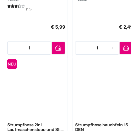
(
15
)
€ 5,99
€ 2,4
1
1
Quantity: 1
Quantity: 1
BI STYLED
BI STYLED
Strumpfhose 2in1
Strumpfhose hauchfein 15
Laufmaschenstopp und Slim
DEN