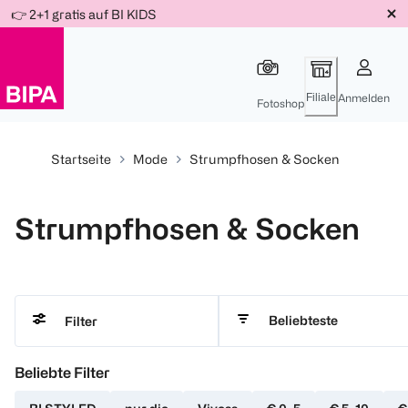
Weiter
👉 2+1 gratis auf BI KIDS
Für
Für
Für
zum
300 Ös
500 Ös
150 Ös
Inhalt
-20%
-10%
-15%
Filiale
Anmelden
Fotoshop
Startseite
Mode
Strumpfhosen & Socken
Strumpfhosen & Socken
Beliebteste
Filter
Beliebte Filter