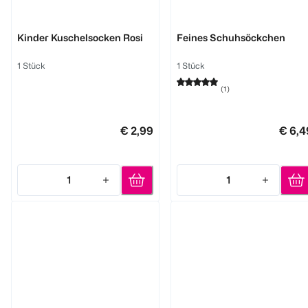
BI STYLED
nur die
Kinder Kuschelsocken Rosi
Feines Schuhsöckchen
1 Stück
1 Stück
(
1
)
€ 2,99
€ 6,4
1
1
Quantity: 1
Quantity: 1