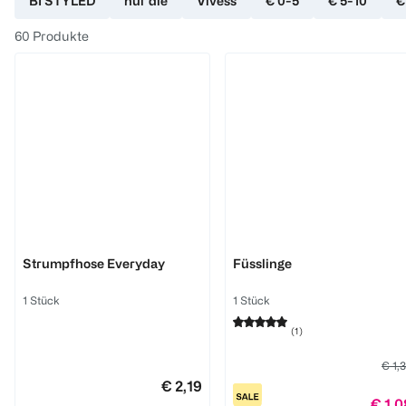
BI STYLED
nur die
Vivess
€ 0-5
€ 5-10
€
60
Produkte
BI STYLED
BI STYLED
Strumpfhose Everyday
Füsslinge
1 Stück
1 Stück
(
1
)
€ 1,
€ 2,19
€ 1,0