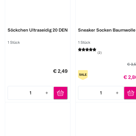
BI STYLED
BI STYLED
Söckchen Ultraseidig 20 DEN
Sneaker Socken Baumwolle
1 Stück
1 Stück
(
2
)
€ 3,
€ 2,49
€ 2,8
1
1
Quantity: 1
Quantity: 1