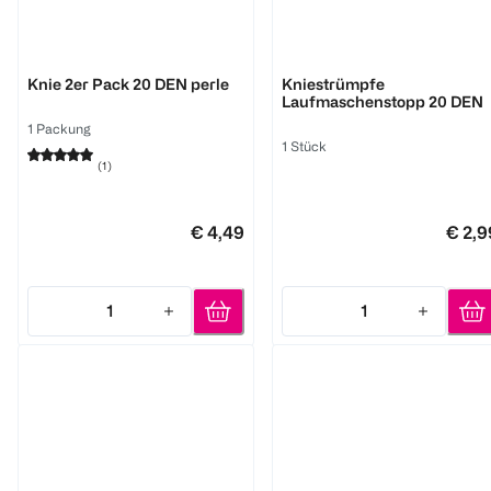
nur die
BI STYLED
Knie 2er Pack 20 DEN perle
Kniestrümpfe
Laufmaschenstopp 20 DEN
1 Packung
1 Stück
(
1
)
€ 4,49
€ 2,9
1
1
Quantity: 1
Quantity: 1