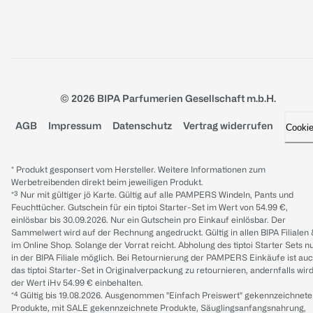
© 2026 BIPA Parfumerien Gesellschaft m.b.H.
AGB
Impressum
Datenschutz
Vertrag widerrufen
Cooki
* Produkt gesponsert vom Hersteller. Weitere Informationen zum
Werbetreibenden direkt beim jeweiligen Produkt.
*³ Nur mit gültiger jö Karte. Gültig auf alle PAMPERS Windeln, Pants und
Feuchttücher. Gutschein für ein tiptoi Starter-Set im Wert von 54.99 €,
einlösbar bis 30.09.2026. Nur ein Gutschein pro Einkauf einlösbar. Der
Sammelwert wird auf der Rechnung angedruckt. Gültig in allen BIPA Filialen
im Online Shop. Solange der Vorrat reicht. Abholung des tiptoi Starter Sets n
in der BIPA Filiale möglich. Bei Retournierung der PAMPERS Einkäufe ist au
das tiptoi Starter-Set in Originalverpackung zu retournieren, andernfalls wir
der Wert iHv 54.99 € einbehalten.
*⁴ Gültig bis 19.08.2026. Ausgenommen "Einfach Preiswert" gekennzeichnete
Produkte, mit SALE gekennzeichnete Produkte, Säuglingsanfangsnahrung,