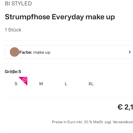
BI STYLED
Strumpfhose Everyday make up
1 Stück
Farbe
: make up
Größe:
S
S
M
L
XL
Prei
€ 2,
Preise in Euro inkl. 20 % MwSt. zzgl. Versandkos