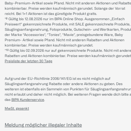
Baby-Premium-Artikel sowie Pfand. Nicht mit anderen Aktionen und Rabatt
kombinierbar. Preise werden kaufmännisch gerundet. Solange der Vorrat
reicht. Bei 1+1 Aktionen ist das günstigste Produkt gratis.
*⁸ Gültig bis 12.08.2026 nur im BIPA Online Shop. Ausgenommen „Einfach
Preiswert“ gekennzeichnete Produkte, mit SALE gekennzeichnete Produkte,
Säuglingsanfangsnahrung, Fotoprodukte, Gutschein- und Wertkarten, Produ
der Marke “Accessories“, “Tonies“, “Mavie“, preisgebundene Ware, Baby
Premium- Artikel sowie Pfand. Nicht mit anderen Rabatten und Aktionen
kombinierbar. Preise werden kaufmännisch gerundet.
*¹⁰ Gültig bis 02.09.2026 nur auf gekennzeichnete Produkte. Nicht mit ander
Rabatten und Aktionen kombinierbar. Preise werden kaufmännisch gerundet
Preisliste der letzten 30 Tage
Aufgrund der EU-Richtlinie 2006/141/EG ist es nicht möglich auf
Säuglingsanfangsnahrung Rabatte oder andere Aktionen zu geben. Des
weiteren ist ebenfalls ein Sammeln von Punkten für Säuglingsanfangsnahru
nicht erlaubt und daher nicht möglich.
Bei weiteren Fragen wende dich bitte 
das
BIPA Kundenservice
.
MwSt. gesenkt
Meldung möglicher illegaler Inhalte