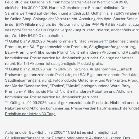
Feuchttücher. Gutschein für ein tiptoi Starter-Set im Wert von 54.99 €,
einlösbar bis 30.09.2026. Nur ein Gutschein pro Einkauf einlösbar. Der
Sammelwert wird auf der Rechnung angedruckt. Gültig in allen BIPA Filialen
im Online Shop. Solange der Vorrat reicht. Abholung des tiptoi Starter Sets n
in der BIPA Filiale möglich. Bei Retournierung der PAMPERS Einkäufe ist au
das tiptoi Starter-Set in Originalverpackung zu retournieren, andernfalls wir
der Wert iHv 54.99 € einbehalten.
*⁴ Gültig bis 19.08.2026. Ausgenommen "Einfach Preiswert" gekennzeichnete
Produkte, mit SALE gekennzeichnete Produkte, Säuglingsanfangsnahrung,
Baby-Premium-Artikel sowie Pfand. Nicht mit anderen Aktionen und Rabatt
kombinierbar. Preise werden kaufmännisch gerundet. Solange der Vorrat
reicht. Bei 1+1 Aktionen ist das günstigste Produkt gratis.
*⁸ Gültig bis 12.08.2026 nur im BIPA Online Shop. Ausgenommen „Einfach
Preiswert“ gekennzeichnete Produkte, mit SALE gekennzeichnete Produkte,
Säuglingsanfangsnahrung, Fotoprodukte, Gutschein- und Wertkarten, Produ
der Marke “Accessories“, “Tonies“, “Mavie“, preisgebundene Ware, Baby
Premium- Artikel sowie Pfand. Nicht mit anderen Rabatten und Aktionen
kombinierbar. Preise werden kaufmännisch gerundet.
*¹⁰ Gültig bis 02.09.2026 nur auf gekennzeichnete Produkte. Nicht mit ander
Rabatten und Aktionen kombinierbar. Preise werden kaufmännisch gerundet
Preisliste der letzten 30 Tage
Aufgrund der EU-Richtlinie 2006/141/EG ist es nicht möglich auf
Säuglingsanfangsnahrung Rabatte oder andere Aktionen zu geben. Des