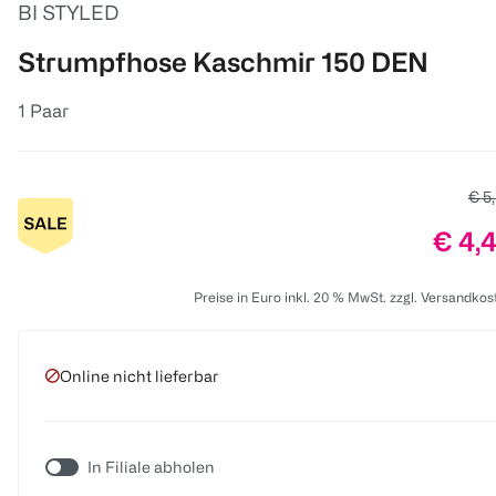
BI STYLED
Strumpfhose Kaschmir 150 DEN
1 Paar
Alte
€ 5
Preis
€ 4,
Preise in Euro inkl. 20 % MwSt. zzgl. Versandkos
Online nicht lieferbar
In Filiale abholen