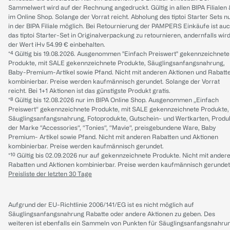
Sammelwert wird auf der Rechnung angedruckt. Gültig in allen BIPA Filialen
im Online Shop. Solange der Vorrat reicht. Abholung des tiptoi Starter Sets n
in der BIPA Filiale möglich. Bei Retournierung der PAMPERS Einkäufe ist au
das tiptoi Starter-Set in Originalverpackung zu retournieren, andernfalls wir
der Wert iHv 54.99 € einbehalten.
*⁴ Gültig bis 19.08.2026. Ausgenommen "Einfach Preiswert" gekennzeichnete
Produkte, mit SALE gekennzeichnete Produkte, Säuglingsanfangsnahrung,
Baby-Premium-Artikel sowie Pfand. Nicht mit anderen Aktionen und Rabatt
kombinierbar. Preise werden kaufmännisch gerundet. Solange der Vorrat
reicht. Bei 1+1 Aktionen ist das günstigste Produkt gratis.
*⁸ Gültig bis 12.08.2026 nur im BIPA Online Shop. Ausgenommen „Einfach
Preiswert“ gekennzeichnete Produkte, mit SALE gekennzeichnete Produkte,
Säuglingsanfangsnahrung, Fotoprodukte, Gutschein- und Wertkarten, Produ
der Marke “Accessories“, “Tonies“, “Mavie“, preisgebundene Ware, Baby
Premium- Artikel sowie Pfand. Nicht mit anderen Rabatten und Aktionen
kombinierbar. Preise werden kaufmännisch gerundet.
*¹⁰ Gültig bis 02.09.2026 nur auf gekennzeichnete Produkte. Nicht mit ander
Rabatten und Aktionen kombinierbar. Preise werden kaufmännisch gerundet
Preisliste der letzten 30 Tage
Aufgrund der EU-Richtlinie 2006/141/EG ist es nicht möglich auf
Säuglingsanfangsnahrung Rabatte oder andere Aktionen zu geben. Des
weiteren ist ebenfalls ein Sammeln von Punkten für Säuglingsanfangsnahru