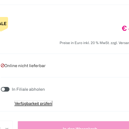
Pr
€ 
Preise in Euro inkl. 20 % MwSt. zzgl. Vers
Online nicht lieferbar
In Filiale abholen
Verfügbarkeit prüfen
In den Warenkorb