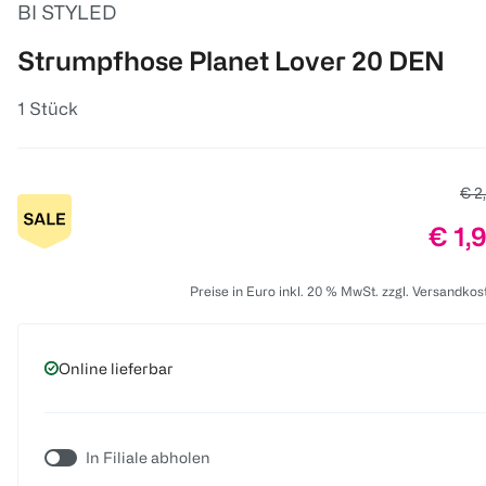
BI STYLED
Strumpfhose Planet Lover 20 DEN
1 Stück
Alte
€ 2
Prei
€ 1,
Preise in Euro inkl. 20 % MwSt. zzgl. Versandkos
Online lieferbar
In Filiale abholen