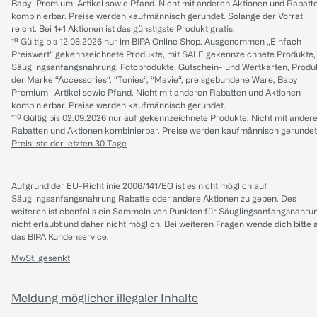
Baby-Premium-Artikel sowie Pfand. Nicht mit anderen Aktionen und Rabatt
kombinierbar. Preise werden kaufmännisch gerundet. Solange der Vorrat
reicht. Bei 1+1 Aktionen ist das günstigste Produkt gratis.
*⁸ Gültig bis 12.08.2026 nur im BIPA Online Shop. Ausgenommen „Einfach
Preiswert“ gekennzeichnete Produkte, mit SALE gekennzeichnete Produkte,
Säuglingsanfangsnahrung, Fotoprodukte, Gutschein- und Wertkarten, Produ
der Marke “Accessories“, “Tonies“, “Mavie“, preisgebundene Ware, Baby
Premium- Artikel sowie Pfand. Nicht mit anderen Rabatten und Aktionen
kombinierbar. Preise werden kaufmännisch gerundet.
*¹⁰ Gültig bis 02.09.2026 nur auf gekennzeichnete Produkte. Nicht mit ander
Rabatten und Aktionen kombinierbar. Preise werden kaufmännisch gerundet
Preisliste der letzten 30 Tage
Aufgrund der EU-Richtlinie 2006/141/EG ist es nicht möglich auf
Säuglingsanfangsnahrung Rabatte oder andere Aktionen zu geben. Des
weiteren ist ebenfalls ein Sammeln von Punkten für Säuglingsanfangsnahru
nicht erlaubt und daher nicht möglich.
Bei weiteren Fragen wende dich bitte 
das
BIPA Kundenservice
.
MwSt. gesenkt
Meldung möglicher illegaler Inhalte