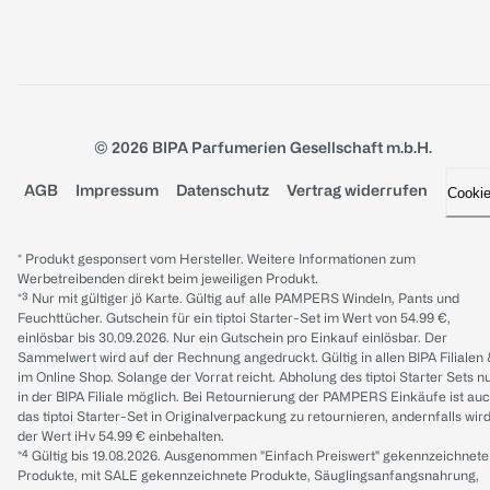
© 2026 BIPA Parfumerien Gesellschaft m.b.H.
AGB
Impressum
Datenschutz
Vertrag widerrufen
Cooki
* Produkt gesponsert vom Hersteller. Weitere Informationen zum
Werbetreibenden direkt beim jeweiligen Produkt.
*³ Nur mit gültiger jö Karte. Gültig auf alle PAMPERS Windeln, Pants und
Feuchttücher. Gutschein für ein tiptoi Starter-Set im Wert von 54.99 €,
einlösbar bis 30.09.2026. Nur ein Gutschein pro Einkauf einlösbar. Der
Sammelwert wird auf der Rechnung angedruckt. Gültig in allen BIPA Filialen
im Online Shop. Solange der Vorrat reicht. Abholung des tiptoi Starter Sets n
in der BIPA Filiale möglich. Bei Retournierung der PAMPERS Einkäufe ist au
das tiptoi Starter-Set in Originalverpackung zu retournieren, andernfalls wir
der Wert iHv 54.99 € einbehalten.
*⁴ Gültig bis 19.08.2026. Ausgenommen "Einfach Preiswert" gekennzeichnete
Produkte, mit SALE gekennzeichnete Produkte, Säuglingsanfangsnahrung,