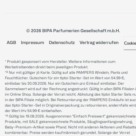
© 2026 BIPA Parfumerien Gesellschaft m.b.H.
AGB
Impressum
Datenschutz
Vertrag widerrufen
Cooki
* Produkt gesponsert vom Hersteller. Weitere Informationen zum
Werbetreibenden direkt beim jeweiligen Produkt.
*³ Nur mit gültiger jö Karte. Gültig auf alle PAMPERS Windeln, Pants und
Feuchttücher. Gutschein für ein tiptoi Starter-Set im Wert von 54.99 €,
einlösbar bis 30.09.2026. Nur ein Gutschein pro Einkauf einlösbar. Der
Sammelwert wird auf der Rechnung angedruckt. Gültig in allen BIPA Filialen
im Online Shop. Solange der Vorrat reicht. Abholung des tiptoi Starter Sets n
in der BIPA Filiale möglich. Bei Retournierung der PAMPERS Einkäufe ist au
das tiptoi Starter-Set in Originalverpackung zu retournieren, andernfalls wir
der Wert iHv 54.99 € einbehalten.
*⁴ Gültig bis 19.08.2026. Ausgenommen "Einfach Preiswert" gekennzeichnete
Produkte, mit SALE gekennzeichnete Produkte, Säuglingsanfangsnahrung,
Baby-Premium-Artikel sowie Pfand. Nicht mit anderen Aktionen und Rabatt
kombinierbar. Preise werden kaufmännisch gerundet. Solange der Vorrat