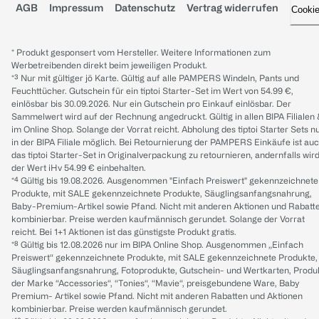
AGB
Impressum
Datenschutz
Vertrag widerrufen
Cooki
* Produkt gesponsert vom Hersteller. Weitere Informationen zum
Werbetreibenden direkt beim jeweiligen Produkt.
*³ Nur mit gültiger jö Karte. Gültig auf alle PAMPERS Windeln, Pants und
Feuchttücher. Gutschein für ein tiptoi Starter-Set im Wert von 54.99 €,
einlösbar bis 30.09.2026. Nur ein Gutschein pro Einkauf einlösbar. Der
Sammelwert wird auf der Rechnung angedruckt. Gültig in allen BIPA Filialen
im Online Shop. Solange der Vorrat reicht. Abholung des tiptoi Starter Sets n
in der BIPA Filiale möglich. Bei Retournierung der PAMPERS Einkäufe ist au
das tiptoi Starter-Set in Originalverpackung zu retournieren, andernfalls wir
der Wert iHv 54.99 € einbehalten.
*⁴ Gültig bis 19.08.2026. Ausgenommen "Einfach Preiswert" gekennzeichnete
Produkte, mit SALE gekennzeichnete Produkte, Säuglingsanfangsnahrung,
Baby-Premium-Artikel sowie Pfand. Nicht mit anderen Aktionen und Rabatt
kombinierbar. Preise werden kaufmännisch gerundet. Solange der Vorrat
reicht. Bei 1+1 Aktionen ist das günstigste Produkt gratis.
*⁸ Gültig bis 12.08.2026 nur im BIPA Online Shop. Ausgenommen „Einfach
Preiswert“ gekennzeichnete Produkte, mit SALE gekennzeichnete Produkte,
Säuglingsanfangsnahrung, Fotoprodukte, Gutschein- und Wertkarten, Produ
der Marke “Accessories“, “Tonies“, “Mavie“, preisgebundene Ware, Baby
Premium- Artikel sowie Pfand. Nicht mit anderen Rabatten und Aktionen
kombinierbar. Preise werden kaufmännisch gerundet.