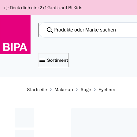
Weiter
Für
Für
Für
👉 Deck dich ein: 2+1 Gratis auf Bi Kids
zum
300 Ös
500 Ös
150 Ös
Inhalt
-20%
-10%
-15%
Sortiment
Startseite
Make-up
Auge
Eyeliner