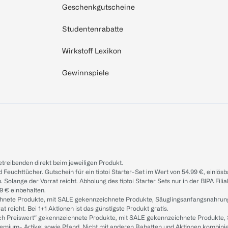
Geschenkgutscheine
Studentenrabatte
Wirkstoff Lexikon
Gewinnspiele
treibenden direkt beim jeweiligen Produkt.
d Feuchttücher. Gutschein für ein tiptoi Starter-Set im Wert von 54.99 €, einlö
. Solange der Vorrat reicht. Abholung des tiptoi Starter Sets nur in der BIPA Fil
9 € einbehalten.
ichnete Produkte, mit SALE gekennzeichnete Produkte, Säuglingsanfangsnahrun
reicht. Bei 1+1 Aktionen ist das günstigste Produkt gratis.
ach Preiswert“ gekennzeichnete Produkte, mit SALE gekennzeichnete Produkte,
remium- Artikel sowie Pfand. Nicht mit anderen Rabatten und Aktionen kombini