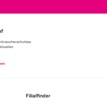
uf
rbraucherschutzes.
aktuellen
nen
Filialfinder