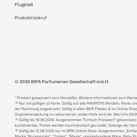
Flugblatt
Produktrückruf
© 2026 BIPA Parfumerien Gesellschaft m.b.H.
* Produkt gesponsert vom Hersteller. Weitere Informationen zum Werbe
*³ Nur mit gültiger jö Karte. Gültig auf alle PAMPERS Windeln, Pants un
der Rechnung angedruckt. Gültig in allen BIPA Filialen & im Online Shop
Originalverpackung zu retournieren, andernfalls wird der Wert iHv 54.9
*⁴ Gültig bis 19.08.2026. Ausgenommen "Einfach Preiswert" gekennze
kombinierbar. Preise werden kaufmännisch gerundet. Solange der Vorrat 
*⁸ Gültig bis 12.08.2026 nur im BIPA Online Shop. Ausgenommen „Einf
Marke “Accessories“, “Tonies“, “Mavie“, preisgebundene Ware, Baby P