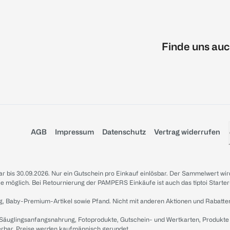
Finde uns auc
AGB
Impressum
Datenschutz
Vertrag widerrufen
sbar bis 30.09.2026. Nur ein Gutschein pro Einkauf einlösbar. Der Sammelwert wir
iale möglich. Bei Retournierung der PAMPERS Einkäufe ist auch das tiptoi Starter
g, Baby-Premium-Artikel sowie Pfand. Nicht mit anderen Aktionen und Rabatte
 Säuglingsanfangsnahrung, Fotoprodukte, Gutschein- und Wertkarten, Produkte
erbar. Preise werden kaufmännisch gerundet.