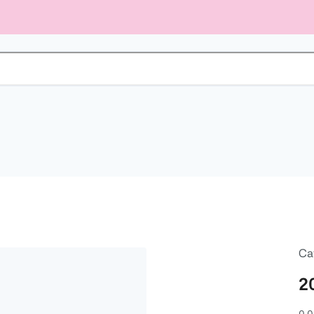
Ca
2
0.0