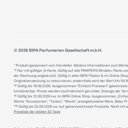
© 2026 BIPA Parfumerien Gesellschaft m.b.H.
* Produkt gesponsert vom Hersteller. Weitere Informationen zum Werbe
*³ Nur mit gültiger jö Karte. Gültig auf alle PAMPERS Windeln, Pants un
der Rechnung angedruckt. Gültig in allen BIPA Filialen & im Online Shop
Originalverpackung zu retournieren, andernfalls wird der Wert iHv 54.9
*⁴ Gültig bis 19.08.2026. Ausgenommen "Einfach Preiswert" gekennze
kombinierbar. Preise werden kaufmännisch gerundet. Solange der Vorrat 
*⁸ Gültig bis 12.08.2026 nur im BIPA Online Shop. Ausgenommen „Einf
Marke “Accessories“, “Tonies“, “Mavie“, preisgebundene Ware, Baby P
*¹⁰ Gültig bis 02.09.2026 nur auf gekennzeichnete Produkte. Nicht mi
Preisliste der letzten 30 Tage