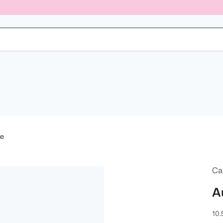
ke
Ca
A
10.