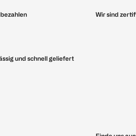
 bezahlen
Wir sind zertif
ässig und schnell geliefert
Finde uns auc