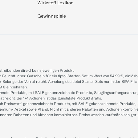
Wirkstoff Lexikon
Gewinnspiele
treibenden direkt beim jeweiligen Produkt.
d Feuchttücher. Gutschein für ein tiptoi Starter-Set im Wert von 54.99 €, einlö
. Solange der Vorrat reicht. Abholung des tiptoi Starter Sets nur in der BIPA Fil
9 € einbehalten.
ichnete Produkte, mit SALE gekennzeichnete Produkte, Säuglingsanfangsnahrun
reicht. Bei 1+1 Aktionen ist das günstigste Produkt gratis.
ach Preiswert“ gekennzeichnete Produkte, mit SALE gekennzeichnete Produkte,
remium- Artikel sowie Pfand. Nicht mit anderen Rabatten und Aktionen kombini
t anderen Rabatten und Aktionen kombinierbar. Preise werden kaufmännisch ger