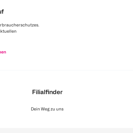
uf
rbraucherschutzes.
aktuellen
nen
Filialfinder
Dein Weg zu uns