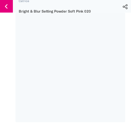
Catrice
Weiter
Für
Für
Für
zum
Bright & Blur Setting Powder Soft Pink 020
300 Ös
500 Ös
150 Ös
Inhalt
-20%
-10%
-15%