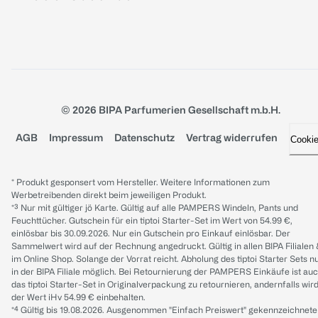
© 2026 BIPA Parfumerien Gesellschaft m.b.H.
AGB
Impressum
Datenschutz
Vertrag widerrufen
Cooki
* Produkt gesponsert vom Hersteller. Weitere Informationen zum
Werbetreibenden direkt beim jeweiligen Produkt.
*³ Nur mit gültiger jö Karte. Gültig auf alle PAMPERS Windeln, Pants und
Feuchttücher. Gutschein für ein tiptoi Starter-Set im Wert von 54.99 €,
einlösbar bis 30.09.2026. Nur ein Gutschein pro Einkauf einlösbar. Der
Sammelwert wird auf der Rechnung angedruckt. Gültig in allen BIPA Filialen
im Online Shop. Solange der Vorrat reicht. Abholung des tiptoi Starter Sets n
in der BIPA Filiale möglich. Bei Retournierung der PAMPERS Einkäufe ist au
das tiptoi Starter-Set in Originalverpackung zu retournieren, andernfalls wir
der Wert iHv 54.99 € einbehalten.
*⁴ Gültig bis 19.08.2026. Ausgenommen "Einfach Preiswert" gekennzeichnete