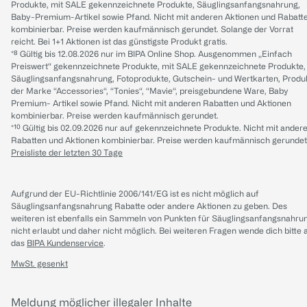
Produkte, mit SALE gekennzeichnete Produkte, Säuglingsanfangsnahrung,
Baby-Premium-Artikel sowie Pfand. Nicht mit anderen Aktionen und Rabatt
kombinierbar. Preise werden kaufmännisch gerundet. Solange der Vorrat
reicht. Bei 1+1 Aktionen ist das günstigste Produkt gratis.
*⁸ Gültig bis 12.08.2026 nur im BIPA Online Shop. Ausgenommen „Einfach
Preiswert“ gekennzeichnete Produkte, mit SALE gekennzeichnete Produkte,
Säuglingsanfangsnahrung, Fotoprodukte, Gutschein- und Wertkarten, Produ
der Marke “Accessories“, “Tonies“, “Mavie“, preisgebundene Ware, Baby
Premium- Artikel sowie Pfand. Nicht mit anderen Rabatten und Aktionen
kombinierbar. Preise werden kaufmännisch gerundet.
*¹⁰ Gültig bis 02.09.2026 nur auf gekennzeichnete Produkte. Nicht mit ander
Rabatten und Aktionen kombinierbar. Preise werden kaufmännisch gerundet
Preisliste der letzten 30 Tage
Aufgrund der EU-Richtlinie 2006/141/EG ist es nicht möglich auf
Säuglingsanfangsnahrung Rabatte oder andere Aktionen zu geben. Des
weiteren ist ebenfalls ein Sammeln von Punkten für Säuglingsanfangsnahru
nicht erlaubt und daher nicht möglich.
Bei weiteren Fragen wende dich bitte 
das
BIPA Kundenservice
.
MwSt. gesenkt
Meldung möglicher illegaler Inhalte