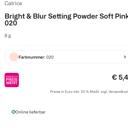
Catrice
Bright & Blur Setting Powder Soft Pin
020
8 g
Farbnummer
: 020
Preis
€ 5,
Preise in Euro inkl. 20 % MwSt. zzgl. Versandkos
Online lieferbar