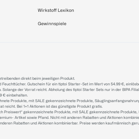
Wirkstoff Lexikon
Gewinnspiele
treibenden direkt beim jeweiligen Produkt.
d Feuchttücher. Gutschein für ein tiptoi Starter-Set im Wert von 54.99 €, einlö
. Solange der Vorrat reicht. Abholung des tiptoi Starter Sets nur in der BIPA Fil
9 € einbehalten.
ichnete Produkte, mit SALE gekennzeichnete Produkte, Säuglingsanfangsnahrun
reicht. Bei 1+1 Aktionen ist das günstigste Produkt gratis.
ach Preiswert“ gekennzeichnete Produkte, mit SALE gekennzeichnete Produkte,
remium- Artikel sowie Pfand. Nicht mit anderen Rabatten und Aktionen kombini
t anderen Rabatten und Aktionen kombinierbar. Preise werden kaufmännisch ger