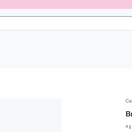
Ca
B
4 g