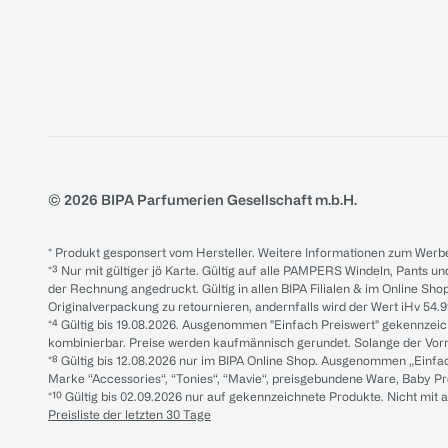
© 2026 BIPA Parfumerien Gesellschaft m.b.H.
* Produkt gesponsert vom Hersteller. Weitere Informationen zum Werbe
*³ Nur mit gültiger jö Karte. Gültig auf alle PAMPERS Windeln, Pants un
der Rechnung angedruckt. Gültig in allen BIPA Filialen & im Online Shop
Originalverpackung zu retournieren, andernfalls wird der Wert iHv 54.9
*⁴ Gültig bis 19.08.2026. Ausgenommen "Einfach Preiswert" gekennze
kombinierbar. Preise werden kaufmännisch gerundet. Solange der Vorrat 
*⁸ Gültig bis 12.08.2026 nur im BIPA Online Shop. Ausgenommen „Einf
Marke “Accessories“, “Tonies“, “Mavie“, preisgebundene Ware, Baby P
*¹⁰ Gültig bis 02.09.2026 nur auf gekennzeichnete Produkte. Nicht mi
Preisliste der letzten 30 Tage