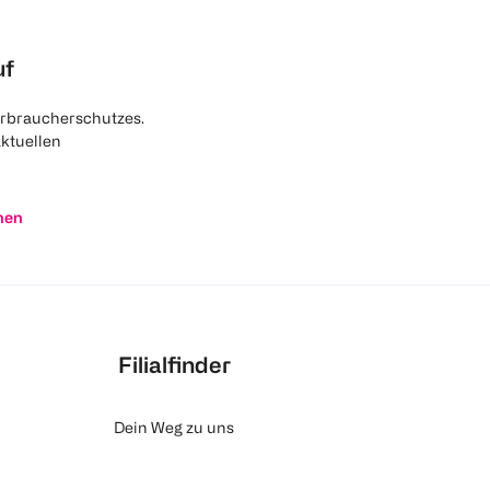
uf
rbraucherschutzes.
aktuellen
nen
Filialfinder
Dein Weg zu uns