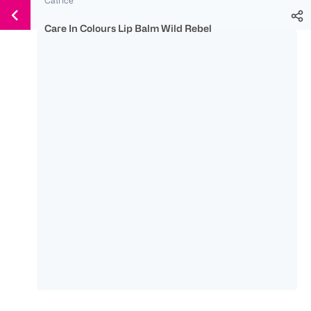
Weiter
Für
Für
Für
zum
300 Ös
500 Ös
150 Ös
Care In Colours Lip Balm Wild Rebel
Inhalt
-20%
-10%
-15%