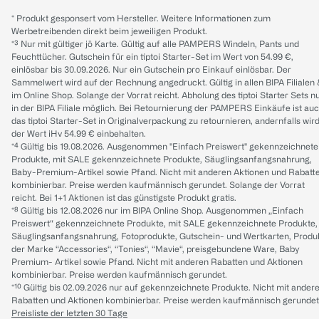
* Produkt gesponsert vom Hersteller. Weitere Informationen zum
Werbetreibenden direkt beim jeweiligen Produkt.
*³ Nur mit gültiger jö Karte. Gültig auf alle PAMPERS Windeln, Pants und
Feuchttücher. Gutschein für ein tiptoi Starter-Set im Wert von 54.99 €,
einlösbar bis 30.09.2026. Nur ein Gutschein pro Einkauf einlösbar. Der
Sammelwert wird auf der Rechnung angedruckt. Gültig in allen BIPA Filialen
im Online Shop. Solange der Vorrat reicht. Abholung des tiptoi Starter Sets n
in der BIPA Filiale möglich. Bei Retournierung der PAMPERS Einkäufe ist au
das tiptoi Starter-Set in Originalverpackung zu retournieren, andernfalls wir
der Wert iHv 54.99 € einbehalten.
*⁴ Gültig bis 19.08.2026. Ausgenommen "Einfach Preiswert" gekennzeichnete
Produkte, mit SALE gekennzeichnete Produkte, Säuglingsanfangsnahrung,
Baby-Premium-Artikel sowie Pfand. Nicht mit anderen Aktionen und Rabatt
kombinierbar. Preise werden kaufmännisch gerundet. Solange der Vorrat
reicht. Bei 1+1 Aktionen ist das günstigste Produkt gratis.
*⁸ Gültig bis 12.08.2026 nur im BIPA Online Shop. Ausgenommen „Einfach
Preiswert“ gekennzeichnete Produkte, mit SALE gekennzeichnete Produkte,
Säuglingsanfangsnahrung, Fotoprodukte, Gutschein- und Wertkarten, Produ
der Marke “Accessories“, “Tonies“, “Mavie“, preisgebundene Ware, Baby
Premium- Artikel sowie Pfand. Nicht mit anderen Rabatten und Aktionen
kombinierbar. Preise werden kaufmännisch gerundet.
*¹⁰ Gültig bis 02.09.2026 nur auf gekennzeichnete Produkte. Nicht mit ander
Rabatten und Aktionen kombinierbar. Preise werden kaufmännisch gerundet
Preisliste der letzten 30 Tage