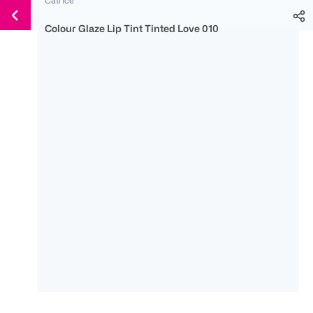
Weiter
Für
Für
Für
zum
300 Ös
500 Ös
150 Ös
Colour Glaze Lip Tint Tinted Love 010
Inhalt
-20%
-10%
-15%