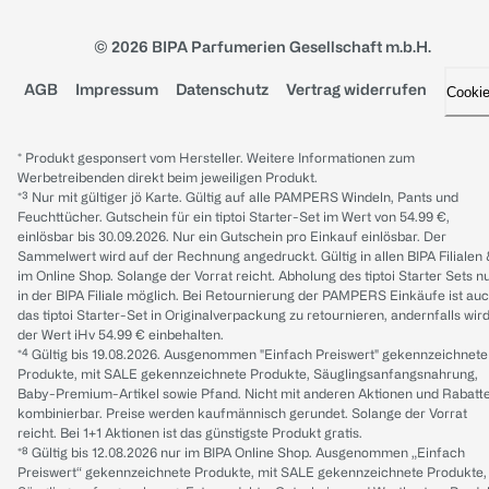
© 2026 BIPA Parfumerien Gesellschaft m.b.H.
AGB
Impressum
Datenschutz
Vertrag widerrufen
Cooki
* Produkt gesponsert vom Hersteller. Weitere Informationen zum
Werbetreibenden direkt beim jeweiligen Produkt.
*³ Nur mit gültiger jö Karte. Gültig auf alle PAMPERS Windeln, Pants und
Feuchttücher. Gutschein für ein tiptoi Starter-Set im Wert von 54.99 €,
einlösbar bis 30.09.2026. Nur ein Gutschein pro Einkauf einlösbar. Der
Sammelwert wird auf der Rechnung angedruckt. Gültig in allen BIPA Filialen
im Online Shop. Solange der Vorrat reicht. Abholung des tiptoi Starter Sets n
in der BIPA Filiale möglich. Bei Retournierung der PAMPERS Einkäufe ist au
das tiptoi Starter-Set in Originalverpackung zu retournieren, andernfalls wir
der Wert iHv 54.99 € einbehalten.
*⁴ Gültig bis 19.08.2026. Ausgenommen "Einfach Preiswert" gekennzeichnete
Produkte, mit SALE gekennzeichnete Produkte, Säuglingsanfangsnahrung,
Baby-Premium-Artikel sowie Pfand. Nicht mit anderen Aktionen und Rabatt
kombinierbar. Preise werden kaufmännisch gerundet. Solange der Vorrat
reicht. Bei 1+1 Aktionen ist das günstigste Produkt gratis.
*⁸ Gültig bis 12.08.2026 nur im BIPA Online Shop. Ausgenommen „Einfach
Preiswert“ gekennzeichnete Produkte, mit SALE gekennzeichnete Produkte,