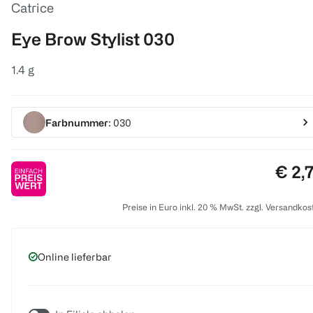
Catrice
Eye Brow Stylist 030
1.4 g
Farbnummer
: 030
Preis
€ 2,
Preise in Euro inkl. 20 % MwSt. zzgl. Versandkos
Online lieferbar