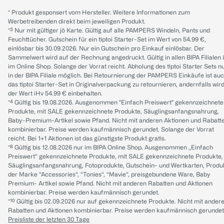
* Produkt gesponsert vom Hersteller. Weitere Informationen zum
Werbetreibenden direkt beim jeweiligen Produkt.
*³ Nur mit gültiger jö Karte. Gültig auf alle PAMPERS Windeln, Pants und
Feuchttücher. Gutschein für ein tiptoi Starter-Set im Wert von 54.99 €,
einlösbar bis 30.09.2026. Nur ein Gutschein pro Einkauf einlösbar. Der
Sammelwert wird auf der Rechnung angedruckt. Gültig in allen BIPA Filialen
im Online Shop. Solange der Vorrat reicht. Abholung des tiptoi Starter Sets n
in der BIPA Filiale möglich. Bei Retournierung der PAMPERS Einkäufe ist au
das tiptoi Starter-Set in Originalverpackung zu retournieren, andernfalls wir
der Wert iHv 54.99 € einbehalten.
*⁴ Gültig bis 19.08.2026. Ausgenommen "Einfach Preiswert" gekennzeichnete
Produkte, mit SALE gekennzeichnete Produkte, Säuglingsanfangsnahrung,
Baby-Premium-Artikel sowie Pfand. Nicht mit anderen Aktionen und Rabatt
kombinierbar. Preise werden kaufmännisch gerundet. Solange der Vorrat
reicht. Bei 1+1 Aktionen ist das günstigste Produkt gratis.
*⁸ Gültig bis 12.08.2026 nur im BIPA Online Shop. Ausgenommen „Einfach
Preiswert“ gekennzeichnete Produkte, mit SALE gekennzeichnete Produkte,
Säuglingsanfangsnahrung, Fotoprodukte, Gutschein- und Wertkarten, Produ
der Marke “Accessories“, “Tonies“, “Mavie“, preisgebundene Ware, Baby
Premium- Artikel sowie Pfand. Nicht mit anderen Rabatten und Aktionen
kombinierbar. Preise werden kaufmännisch gerundet.
*¹⁰ Gültig bis 02.09.2026 nur auf gekennzeichnete Produkte. Nicht mit ander
Rabatten und Aktionen kombinierbar. Preise werden kaufmännisch gerundet
Preisliste der letzten 30 Tage