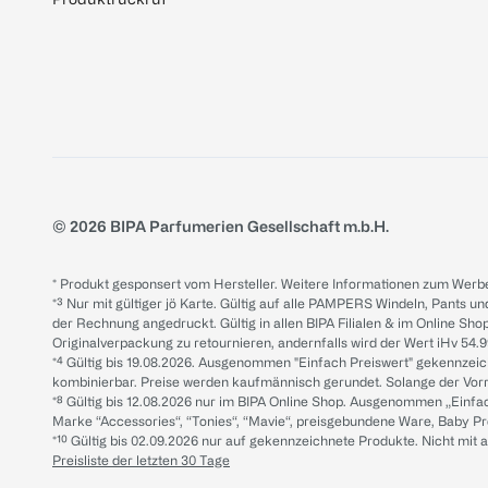
© 2026 BIPA Parfumerien Gesellschaft m.b.H.
* Produkt gesponsert vom Hersteller. Weitere Informationen zum Werbe
*³ Nur mit gültiger jö Karte. Gültig auf alle PAMPERS Windeln, Pants un
der Rechnung angedruckt. Gültig in allen BIPA Filialen & im Online Shop
Originalverpackung zu retournieren, andernfalls wird der Wert iHv 54.9
*⁴ Gültig bis 19.08.2026. Ausgenommen "Einfach Preiswert" gekennze
kombinierbar. Preise werden kaufmännisch gerundet. Solange der Vorrat 
*⁸ Gültig bis 12.08.2026 nur im BIPA Online Shop. Ausgenommen „Einf
Marke “Accessories“, “Tonies“, “Mavie“, preisgebundene Ware, Baby P
*¹⁰ Gültig bis 02.09.2026 nur auf gekennzeichnete Produkte. Nicht mi
Preisliste der letzten 30 Tage