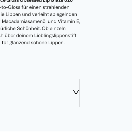
ice Gloss Obsessed Lip Glaze 020
o-to-Gloss für einen strahlenden
die Lippen und verleiht spiegelnden
it Macadamiasamenöl und Vitamin E,
türliche Schönheit. Ob einzeln
ish über deinem Lieblingslippenstift
 für glänzend schöne Lippen.