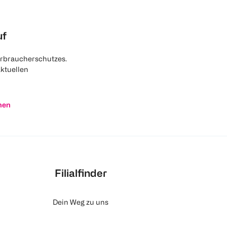
uf
rbraucherschutzes.
aktuellen
nen
Filialfinder
Dein Weg zu uns