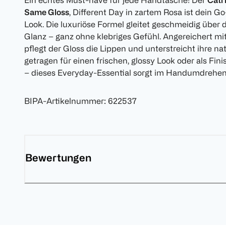
Ein echtes Must-have für jede Handtasche! Der
Catr
Same Gloss
, Different Day in zartem Rosa ist dein G
Look. Die luxuriöse Formel gleitet geschmeidig über 
Glanz – ganz ohne klebriges Gefühl. Angereichert m
pflegt der Gloss die Lippen und unterstreicht ihre na
getragen für einen frischen, glossy Look oder als Fin
– dieses Everyday-Essential sorgt im Handumdrehen
BIPA-Artikelnummer
:
622537
Bewertungen