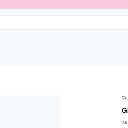
Ca
G
2.5