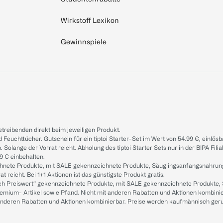
Wirkstoff Lexikon
Gewinnspiele
treibenden direkt beim jeweiligen Produkt.
d Feuchttücher. Gutschein für ein tiptoi Starter-Set im Wert von 54.99 €, einlö
. Solange der Vorrat reicht. Abholung des tiptoi Starter Sets nur in der BIPA Fil
9 € einbehalten.
ichnete Produkte, mit SALE gekennzeichnete Produkte, Säuglingsanfangsnahrun
reicht. Bei 1+1 Aktionen ist das günstigste Produkt gratis.
ach Preiswert“ gekennzeichnete Produkte, mit SALE gekennzeichnete Produkte,
remium- Artikel sowie Pfand. Nicht mit anderen Rabatten und Aktionen kombini
t anderen Rabatten und Aktionen kombinierbar. Preise werden kaufmännisch ger