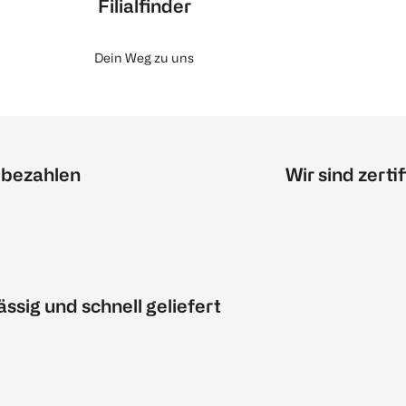
Filialfinder
Dein Weg zu uns
 bezahlen
Wir sind zertif
ässig und schnell geliefert