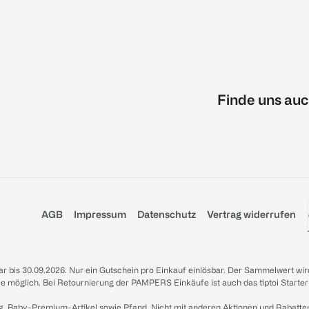
Finde uns auc
AGB
Impressum
Datenschutz
Vertrag widerrufen
sbar bis 30.09.2026. Nur ein Gutschein pro Einkauf einlösbar. Der Sammelwert wir
iale möglich. Bei Retournierung der PAMPERS Einkäufe ist auch das tiptoi Starter
g, Baby-Premium-Artikel sowie Pfand. Nicht mit anderen Aktionen und Rabatte