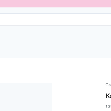
Ca
K
1 S