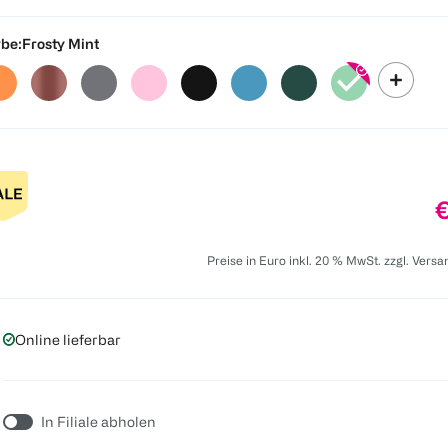
be:
Frosty Mint
P
€
Preise in Euro inkl. 20 % MwSt. zzgl. Vers
Online lieferbar
In Filiale abholen