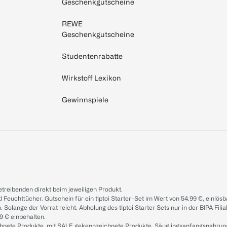
Geschenkgutscheine
REWE
Geschenkgutscheine
Studentenrabatte
Wirkstoff Lexikon
Gewinnspiele
treibenden direkt beim jeweiligen Produkt.
d Feuchttücher. Gutschein für ein tiptoi Starter-Set im Wert von 54.99 €, einlö
. Solange der Vorrat reicht. Abholung des tiptoi Starter Sets nur in der BIPA Fil
9 € einbehalten.
ichnete Produkte, mit SALE gekennzeichnete Produkte, Säuglingsanfangsnahrun