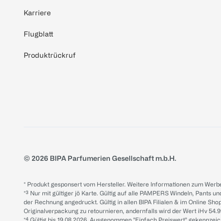
Karriere
Flugblatt
Produktrückruf
© 2026 BIPA Parfumerien Gesellschaft m.b.H.
* Produkt gesponsert vom Hersteller. Weitere Informationen zum Werbe
*³ Nur mit gültiger jö Karte. Gültig auf alle PAMPERS Windeln, Pants un
der Rechnung angedruckt. Gültig in allen BIPA Filialen & im Online Shop
Originalverpackung zu retournieren, andernfalls wird der Wert iHv 54.9
*⁴ Gültig bis 19.08.2026. Ausgenommen "Einfach Preiswert" gekennze