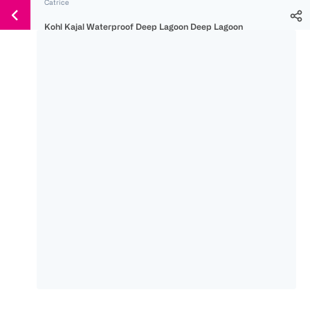
Catrice
Weiter
Für
Für
Für
zum
Kohl Kajal Waterproof Deep Lagoon Deep Lagoon
300 Ös
500 Ös
150 Ös
Inhalt
-20%
-10%
-15%