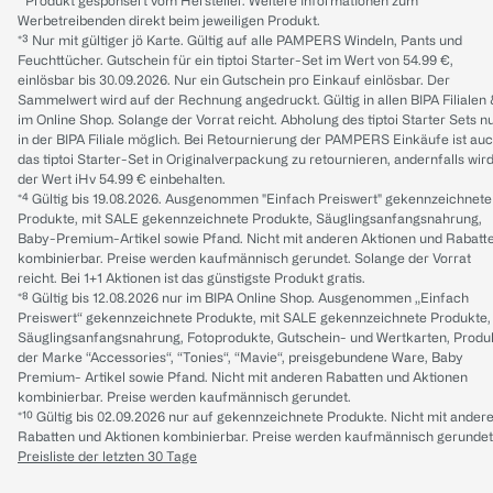
* Produkt gesponsert vom Hersteller. Weitere Informationen zum
Werbetreibenden direkt beim jeweiligen Produkt.
*³ Nur mit gültiger jö Karte. Gültig auf alle PAMPERS Windeln, Pants und
Feuchttücher. Gutschein für ein tiptoi Starter-Set im Wert von 54.99 €,
einlösbar bis 30.09.2026. Nur ein Gutschein pro Einkauf einlösbar. Der
Sammelwert wird auf der Rechnung angedruckt. Gültig in allen BIPA Filialen
im Online Shop. Solange der Vorrat reicht. Abholung des tiptoi Starter Sets n
in der BIPA Filiale möglich. Bei Retournierung der PAMPERS Einkäufe ist au
das tiptoi Starter-Set in Originalverpackung zu retournieren, andernfalls wir
der Wert iHv 54.99 € einbehalten.
*⁴ Gültig bis 19.08.2026. Ausgenommen "Einfach Preiswert" gekennzeichnete
Produkte, mit SALE gekennzeichnete Produkte, Säuglingsanfangsnahrung,
Baby-Premium-Artikel sowie Pfand. Nicht mit anderen Aktionen und Rabatt
kombinierbar. Preise werden kaufmännisch gerundet. Solange der Vorrat
reicht. Bei 1+1 Aktionen ist das günstigste Produkt gratis.
*⁸ Gültig bis 12.08.2026 nur im BIPA Online Shop. Ausgenommen „Einfach
Preiswert“ gekennzeichnete Produkte, mit SALE gekennzeichnete Produkte,
Säuglingsanfangsnahrung, Fotoprodukte, Gutschein- und Wertkarten, Produ
der Marke “Accessories“, “Tonies“, “Mavie“, preisgebundene Ware, Baby
Premium- Artikel sowie Pfand. Nicht mit anderen Rabatten und Aktionen
kombinierbar. Preise werden kaufmännisch gerundet.
*¹⁰ Gültig bis 02.09.2026 nur auf gekennzeichnete Produkte. Nicht mit ander
Rabatten und Aktionen kombinierbar. Preise werden kaufmännisch gerundet
Preisliste der letzten 30 Tage