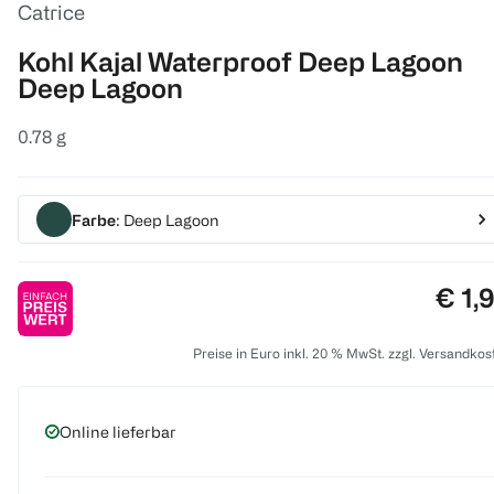
Catrice
Kohl Kajal Waterproof Deep Lagoon
Deep Lagoon
0.78 g
Farbe
: Deep Lagoon
Prei
€ 1,
Preise in Euro inkl. 20 % MwSt. zzgl. Versandkos
Online lieferbar