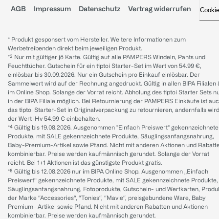
AGB
Impressum
Datenschutz
Vertrag widerrufen
Cooki
* Produkt gesponsert vom Hersteller. Weitere Informationen zum
Werbetreibenden direkt beim jeweiligen Produkt.
*³ Nur mit gültiger jö Karte. Gültig auf alle PAMPERS Windeln, Pants und
Feuchttücher. Gutschein für ein tiptoi Starter-Set im Wert von 54.99 €,
einlösbar bis 30.09.2026. Nur ein Gutschein pro Einkauf einlösbar. Der
Sammelwert wird auf der Rechnung angedruckt. Gültig in allen BIPA Filialen
im Online Shop. Solange der Vorrat reicht. Abholung des tiptoi Starter Sets n
in der BIPA Filiale möglich. Bei Retournierung der PAMPERS Einkäufe ist au
das tiptoi Starter-Set in Originalverpackung zu retournieren, andernfalls wir
der Wert iHv 54.99 € einbehalten.
*⁴ Gültig bis 19.08.2026. Ausgenommen "Einfach Preiswert" gekennzeichnete
Produkte, mit SALE gekennzeichnete Produkte, Säuglingsanfangsnahrung,
Baby-Premium-Artikel sowie Pfand. Nicht mit anderen Aktionen und Rabatt
kombinierbar. Preise werden kaufmännisch gerundet. Solange der Vorrat
reicht. Bei 1+1 Aktionen ist das günstigste Produkt gratis.
*⁸ Gültig bis 12.08.2026 nur im BIPA Online Shop. Ausgenommen „Einfach
Preiswert“ gekennzeichnete Produkte, mit SALE gekennzeichnete Produkte,
Säuglingsanfangsnahrung, Fotoprodukte, Gutschein- und Wertkarten, Produ
der Marke “Accessories“, “Tonies“, “Mavie“, preisgebundene Ware, Baby
Premium- Artikel sowie Pfand. Nicht mit anderen Rabatten und Aktionen
kombinierbar. Preise werden kaufmännisch gerundet.