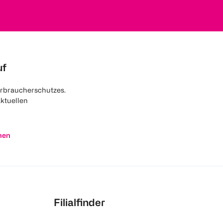
uf
rbraucherschutzes.
aktuellen
nen
Filialfinder