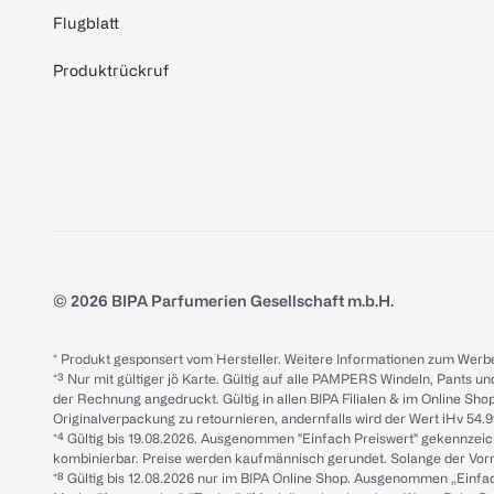
Flugblatt
Produktrückruf
© 2026 BIPA Parfumerien Gesellschaft m.b.H.
* Produkt gesponsert vom Hersteller. Weitere Informationen zum Werbe
*³ Nur mit gültiger jö Karte. Gültig auf alle PAMPERS Windeln, Pants un
der Rechnung angedruckt. Gültig in allen BIPA Filialen & im Online Shop
Originalverpackung zu retournieren, andernfalls wird der Wert iHv 54.9
*⁴ Gültig bis 19.08.2026. Ausgenommen "Einfach Preiswert" gekennze
kombinierbar. Preise werden kaufmännisch gerundet. Solange der Vorrat 
*⁸ Gültig bis 12.08.2026 nur im BIPA Online Shop. Ausgenommen „Einf