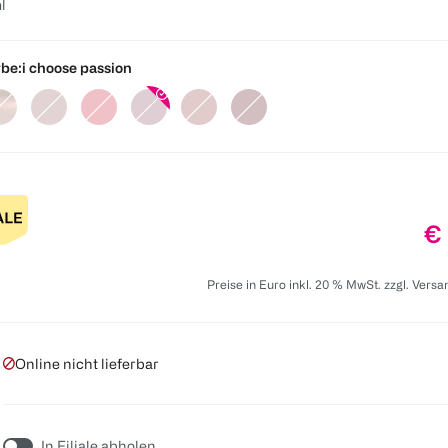
l
be:
i choose passion
Pr
€ 
Preise in Euro inkl. 20 % MwSt. zzgl. Vers
Online nicht lieferbar
In Filiale abholen