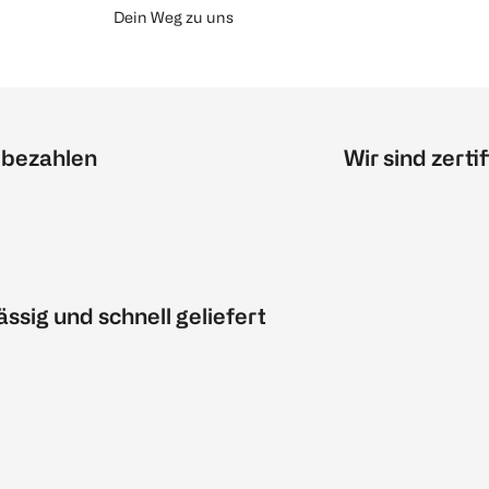
Dein Weg zu uns
 bezahlen
Wir sind zertif
ässig und schnell geliefert