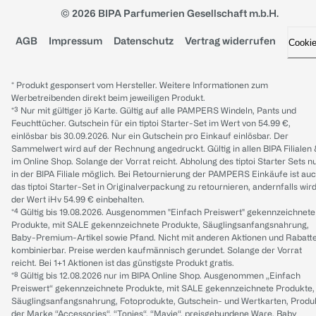
© 2026 BIPA Parfumerien Gesellschaft m.b.H.
AGB
Impressum
Datenschutz
Vertrag widerrufen
Cooki
* Produkt gesponsert vom Hersteller. Weitere Informationen zum
Werbetreibenden direkt beim jeweiligen Produkt.
*³ Nur mit gültiger jö Karte. Gültig auf alle PAMPERS Windeln, Pants und
Feuchttücher. Gutschein für ein tiptoi Starter-Set im Wert von 54.99 €,
einlösbar bis 30.09.2026. Nur ein Gutschein pro Einkauf einlösbar. Der
Sammelwert wird auf der Rechnung angedruckt. Gültig in allen BIPA Filialen
im Online Shop. Solange der Vorrat reicht. Abholung des tiptoi Starter Sets n
in der BIPA Filiale möglich. Bei Retournierung der PAMPERS Einkäufe ist au
das tiptoi Starter-Set in Originalverpackung zu retournieren, andernfalls wir
der Wert iHv 54.99 € einbehalten.
*⁴ Gültig bis 19.08.2026. Ausgenommen "Einfach Preiswert" gekennzeichnete
Produkte, mit SALE gekennzeichnete Produkte, Säuglingsanfangsnahrung,
Baby-Premium-Artikel sowie Pfand. Nicht mit anderen Aktionen und Rabatt
kombinierbar. Preise werden kaufmännisch gerundet. Solange der Vorrat
reicht. Bei 1+1 Aktionen ist das günstigste Produkt gratis.
*⁸ Gültig bis 12.08.2026 nur im BIPA Online Shop. Ausgenommen „Einfach
Preiswert“ gekennzeichnete Produkte, mit SALE gekennzeichnete Produkte,
Säuglingsanfangsnahrung, Fotoprodukte, Gutschein- und Wertkarten, Produ
der Marke “Accessories“, “Tonies“, “Mavie“, preisgebundene Ware, Baby