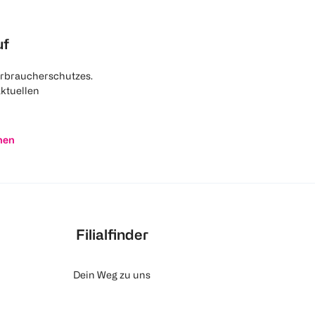
uf
rbraucherschutzes.
aktuellen
nen
Filialfinder
Dein Weg zu uns