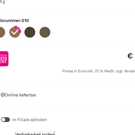
4 g
rbnummer:
010
Pr
€ 
Preise in Euro inkl. 20 % MwSt. zzgl. Vers
Online lieferbar
In Filiale abholen
Verfügbarkeit prüfen