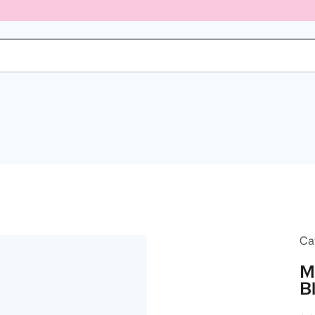
Ca
M
B